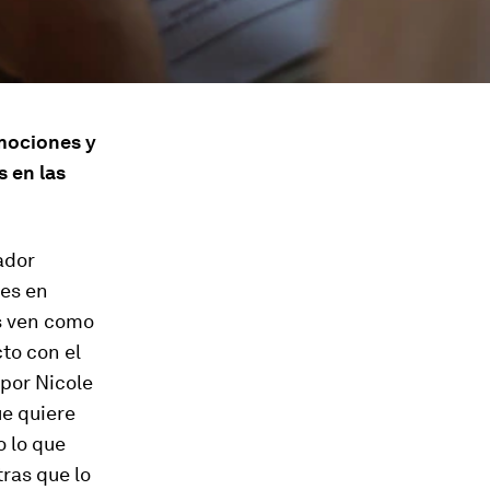
mociones y
 en las
ador
 es en
es ven como
to con el
 por Nicole
ue quiere
o lo que
ras que lo