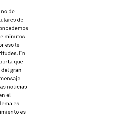
 no de
tulares de
 concedemos
de minutos
r eso le
titudes. En
mporta que
 del gran
 mensaje
as noticias
en el
blema es
nimiento es