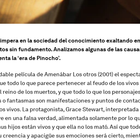
 impera en la sociedad del conocimiento exaltando e
os sin fundamento. Analizamos algunas de las causas
nta la ‘era de Pinocho’.
dable película de Amenábar Los otros (2001) el espect
e todo lo que parece pertenecer al feudo de los vivos
l reino de los muertos, y que todo lo que los personaj
s o fantasmas son manifestaciones y puntos de contac
s vivos. La protagonista, Grace Stewart, interpretada
e en una falsa verdad, alimentada solamente por lo q
sus hijos están vivos y que ella no los mató. Así que tod
 creencia y apacigüe sus emociones será cierto, mient