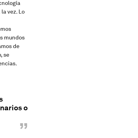
cnología
 la vez. Lo
somos
sos mundos
tamos de
, se
encias.
s
narios o
”