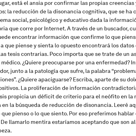
ugar, está el ansia por confirmar las propias creencias 
s: la reducción de la disonancia cognitiva, que se ha 
ema social, psicológico y educativo dada la informaci
ria que corre por Internet. A través de un buscador, c
ede encontrar información que confirme lo que piensa
a que piense y sienta lo opuesto encontrará los datos
as tesis contrarias. Poco importa que se trate de un a
 o médico. ¿Quiere preocuparse por una enfermedad? I
dor, junto a la patología que sufre, la palabra “problem
ones”. ¿Quiere apaciguarse? Escriba, aparte de su dol
sitivos. La proliferación de información contradictori
is propicia un déficit de criterio para el neófito en la
en la búsqueda de reducción de disonancia. Leeré aq
 que pienso o lo que siento. Por eso preferimos hablar
 De llamarlo mentira estaríamos aceptando que son a
beza.