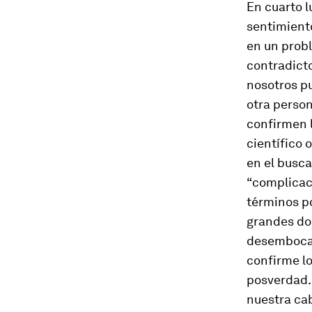
En cuarto l
sentimiento
en un probl
contradicto
nosotros pu
otra person
confirmen l
científico
en el busca
“complicaci
términos po
grandes dos
desemboca 
confirme lo
posverdad.
nuestra ca