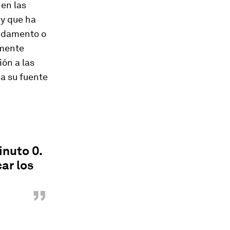
 en las
 y que ha
undamento o
amente
ón a las
a su fuente
inuto 0.
ar los
”