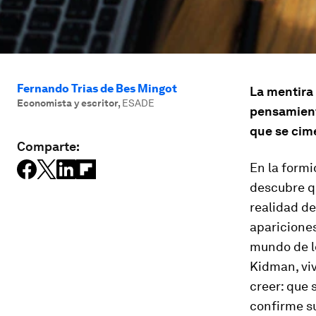
Fernando Trias de Bes Mingot
La mentira
Economista y escritor
,
ESADE
pensamient
que se cime
Comparte:
En la formi
descubre qu
realidad de
aparicione
mundo de lo
Kidman, viv
creer: que 
confirme su