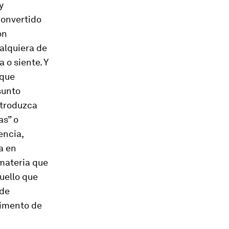
y
convertido
ón
ualquiera de
 o siente. Y
 que
sunto
ntroduzca
as” o
encia,
a en
 materia que
uello que
 de
limento de