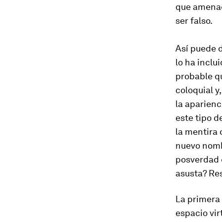
que amenac
ser falso.
Así puede d
lo ha inclu
probable q
coloquial y
la aparienc
este tipo 
la mentira 
nuevo nomb
posverdad 
asusta? Re
La primera 
espacio vir