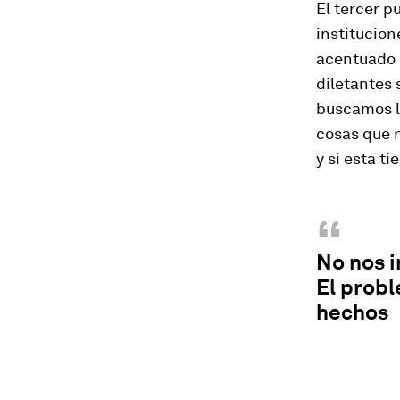
El tercer p
institucion
acentuado 
diletantes 
buscamos l
cosas que 
y si esta ti
“
No nos i
El probl
hechos