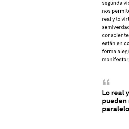
segunda vi
nos permite
real y lo v
semiverdad
consciente
están en c
forma alegr
manifestar
“
Lo real 
pueden 
paralelo