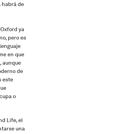
a habrá de
 Oxford ya
no, pero es
lenguaje
ume en que
í, aunque
oderno de
s este
que
ocupa o
d Life, el
ntarse una