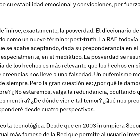
e su estabilidad emocional y convicciones, por fuerz
efinirse, exactamente, la posverdad. El diccionario de
ido como un nuevo término: post-truth. La RAE todavía 
ue se acabe aceptando, dada su preponderancia en el 
, especialmente, en el mediático. La posverdad se res
ia de los hechos es más relevante que los hechos en s
de creencias nos lleve a una falsedad. Un eufemismo m
de siempre. Pero la gran cuestión es: ¿por qué le damo
re? ¿No estaremos, valga la redundancia, ocultando 
es mentira? ¿De dónde viene tal temor? ¿Qué nos pre
sponderé desde cuatro perspectivas.
es la tecnológica. Desde que en 2003 irrumpiera Secon
tual más famoso de la Red que permite al usuario inve