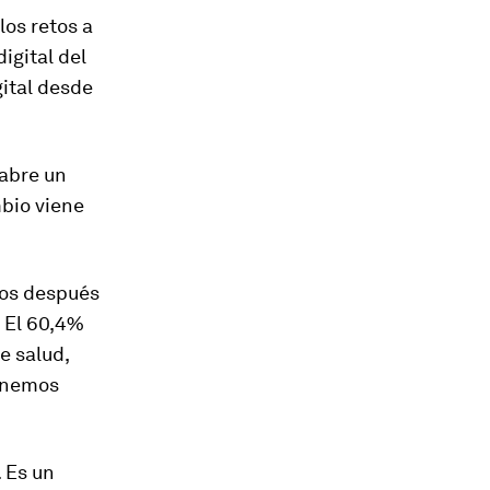
los retos a
igital del
ital desde
 abre un
mbio viene
tos después
 El
60,4%
e salud
,
tenemos
 Es un