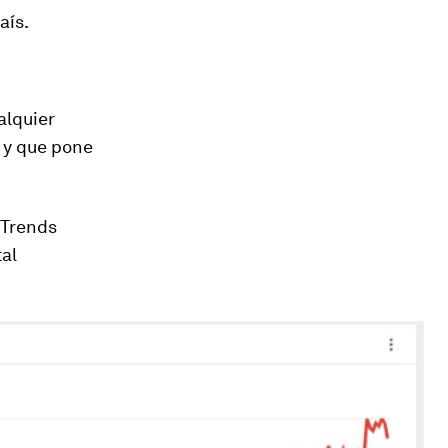
aís.
alquier
 y que pone
 Trends
tal