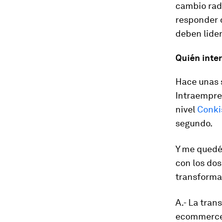
cambio rad
responder d
deben lider
Quién inter
Hace unas 
Intraempren
nivel
Conki
segundo.
Y me quedé
con los do
transformac
A.- La tran
ecommerc