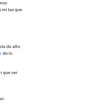
emos
 mí las que
la de alto
r
de lo
n que ver
un