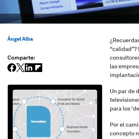
Ángel Alba
¿Recuerdan
“calidad”? 
Comparte:
consultore
las empresa
implantaci
Un par de d
television
para los ‘d
Por el cami
concepto nu