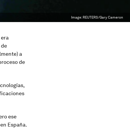
Image:
REUTERS/Gary Cameron
 era
 de
lmente) a
 proceso de
cnologías,
ficaciones
ero ese
 en España.