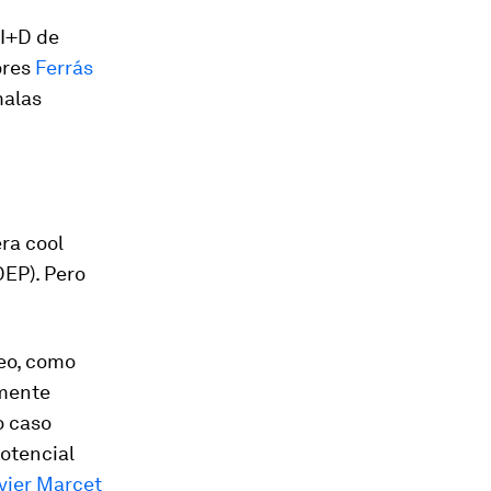
 I+D de
ores
Ferrás
malas
era
cool
DEP). Pero
eo, como
amente
o caso
otencial
vier Marcet