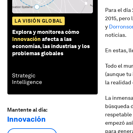
Para el día
2015, pero 
LA VISIÓN GLOBAL
y
Dorronso
Explora y monitorea cómo
noticias.
Innovación
afecta a las
economías, las industrias y los
En estas, l
problemas globales
Todo el mu
(aunque tu 
la realidad
La inmensa
búsqueda d
Mantente al día:
respetable 
Innovación
empezó así
para gener