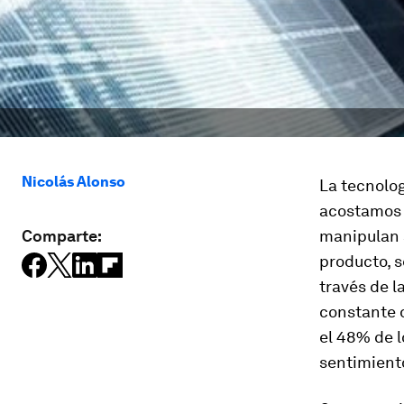
Nicolás Alonso
La tecnolo
acostamos 
Comparte:
manipulan 
producto, 
través de l
constante d
el 48% de 
sentimiento