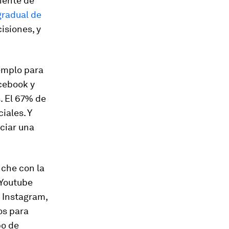
anente de
gradual de
isiones, y
jemplo para
acebook y
s. El 67% de
iales. Y
nciar una
nche con la
 Youtube
n Instagram,
os para
po de