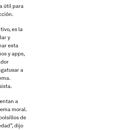
 útil para
cción.
ivo, es la
lar y
nar esta
ños y apps,
ador
ngatusar a
tema.
ista.
rentan a
lema moral.
olsillos de
dad”, dijo