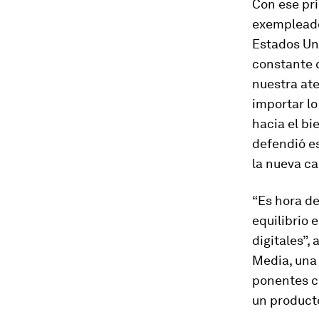
Con ese pri
exempleado
Estados Uni
constante c
nuestra ate
importar lo
hacia el bi
defendió es
la nueva c
“Es hora de
equilibrio 
digitales”,
Media, una 
ponentes co
un producto