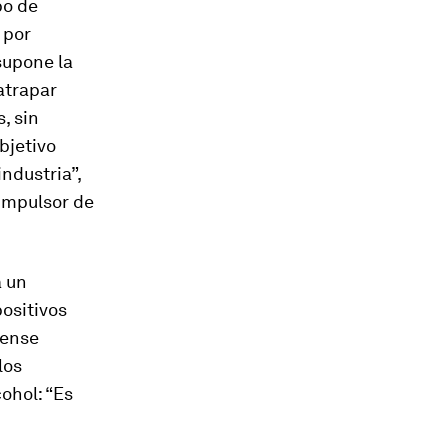
po de
por
supone la
atrapar
, sin
bjetivo
industria”,
 impulsor de
a un
positivos
Sense
los
ohol: “Es