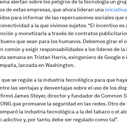
sma alertan sobre los peligros de la tecnología un gru
s de estas empresas, que ahora lideran una
iniciativa
dos para informar de las repercusiones sociales que 
onectividad a la que vivimos sujetos. “El incentivo es 
nción y monetizarla a través de contratos publicitarios
 bueno que sean para los humanos. Debemos girar el o
en común y exigir responsabilidades a los líderes de la 
ta semana en Tristan Harris, exingeniero de Google e
ampaña, lanzada en Washington.
 que se regule a la industria tecnológica para que hay
entre las ventajas y desventajas sobre el uso de los dis
 afirmó James Steyer, director y fundador de Common 
ONG que promueve la seguridad en las redes. Otro de 
mparó la industria tecnológica a la del tabaco o el alc
 adictivo y, por tanto, debe ser regulado como tal”.