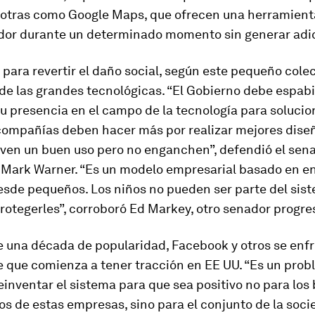
 otras como Google Maps, que ofrecen una herramienta
dor durante un determinado momento sin generar adi
 para revertir el daño social, según este pequeño colect
de las grandes tecnológicas. “El Gobierno debe espabi
 presencia en el campo de la tecnología para solucio
 compañías deben hacer más por realizar mejores dise
iven un buen uso pero no enganchen”, defendió el sen
Mark Warner. “Es un modelo empresarial basado en e
esde pequeños. Los niños no pueden ser parte del sis
otegerles”, corroboró Ed Markey, otro senador progres
e una década de popularidad, Facebook y otros se enf
e que comienza a tener tracción en EE UU. “Es un prob
nventar el sistema para que sea positivo no para los b
vos de estas empresas, sino para el conjunto de la socie