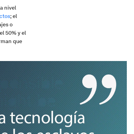
a nivel
ictos
; el
jes o
el 50% y el
irman que