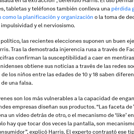
asada en la extracción”, defendió Harris. El uso perm
s, tabletas y teléfonos también conlleva una
pérdida 
 como la planificación y organización
o la toma de dec
impulsividad y el nerviosismo.
 político, las recientes elecciones suponen un buen e
rris. Tras la demostrada injerencia rusa a través de F
s cifras confirman la susceptibilidad a caer en mentira
nidenses obtiene sus noticias a través de las redes soc
 de los niños entre las edades de 10 y 18 saben difere
l de una falsa.
venes son los más vulnerables a la capacidad de enga
andes empresas diseñan sus productos. “Las faceta de
a un vídeo detrás de otro, o el mecanismo de ‘like’ e
olo hay que tocar dos veces la pantalla, son mecanism
onsumidor”, explicó Harris. El experto contrastó ese ti