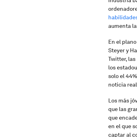
industria b
ordenadore
habilidades
aumenta la 
En el plano
Steyer y Ha
Twitter, la
los estadou
solo el 44%
noticia rea
Los más jó
que las gr
que encaden
en el que s
captar al c