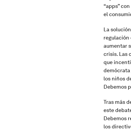
“apps” con
el consumi
La solución
regulación 
aumentar su
crisis. Las
que incent
demócrata 
los niños d
Debemos pr
Tras más d
este debat
Debemos rei
los directi