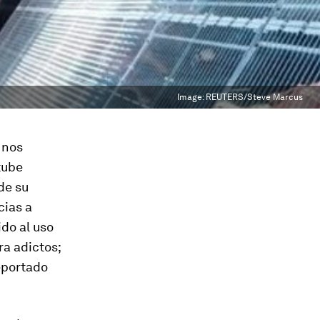
Image:
REUTERS/Steve Marcus
 nos
tube
de su
cias a
ido al uso
ra adictos;
eportado