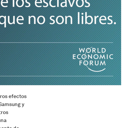
tros efectos
 Samsung y
tros
una