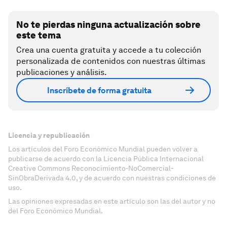
No te pierdas ninguna actualización sobre
este tema
Crea una cuenta gratuita y accede a tu colección
personalizada de contenidos con nuestras últimas
publicaciones y análisis.
Inscríbete de forma gratuita
Licencia y republicación
Los artículos del Foro Económico Mundial pueden volver a
publicarse de acuerdo con la Licencia Pública Internacional
Creative Commons Reconocimiento-NoComercial-
SinObraDerivada 4.0, y de acuerdo con nuestras condiciones de
uso.
Las opiniones expresadas en este artículo son las del autor y no
del Foro Económico Mundial.