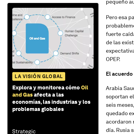
pequeño aum
Pero esa pa
probableme
fuerte caíd
de las exis
expectativa
OPEP.
El acuerdo
LA VISIÓN GLOBAL
Explora y monitorea cómo
Oil
Arabia Saud
and Gas
afecta a las
soportan el
economías, las industrias y los
seis meses
problemas globales
quedado ex
acordaron 
día. Rusia 