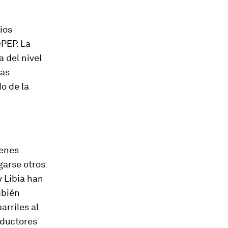
ios
PEP. La
 del nivel
las
o de la
ienes
garse otros
 Libia han
mbién
rriles al
oductores