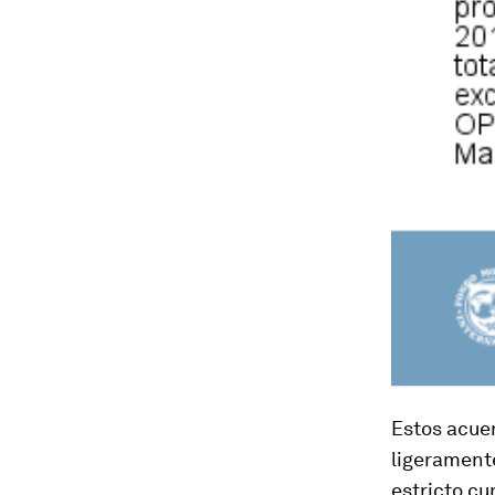
Estos acuer
ligeramente
estricto cu