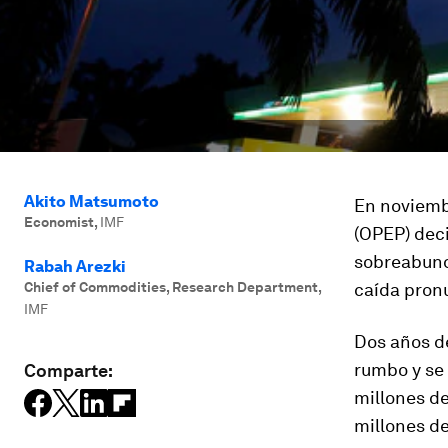
Akito Matsumoto
En noviemb
Economist
,
IMF
(OPEP) dec
sobreabunda
Rabah Arezki
Chief of Commodities, Research Department
,
caída pronu
IMF
Dos años d
rumbo y se
Comparte:
millones de
millones de