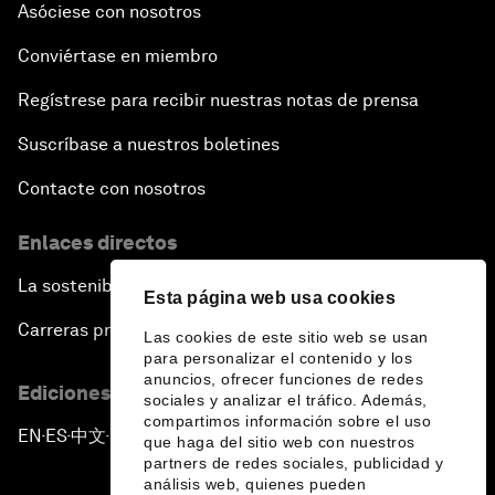
Asóciese con nosotros
Conviértase en miembro
Regístrese para recibir nuestras notas de prensa
Suscríbase a nuestros boletines
Contacte con nosotros
Enlaces directos
La sostenibilidad en el Foro
Esta página web usa cookies
Carreras profesionales
Las cookies de este sitio web se usan
para personalizar el contenido y los
anuncios, ofrecer funciones de redes
Ediciones en otros idiomas
sociales y analizar el tráfico. Además,
compartimos información sobre el uso
EN
ES
中文
日本語
▪
▪
▪
que haga del sitio web con nuestros
partners de redes sociales, publicidad y
análisis web, quienes pueden