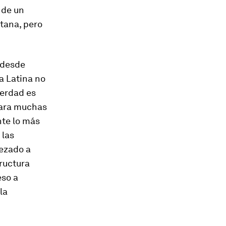
 de un
tana, pero
 desde
a Latina no
verdad es
para muchas
nte lo más
 las
pezado a
tructura
eso a
la