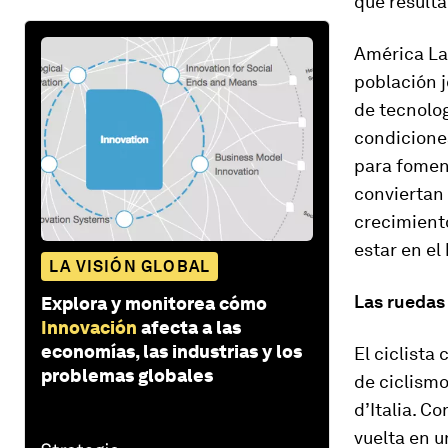
que resulta
América Lat
población j
de tecnolo
condicione
para fomen
conviertan 
crecimiento
estar en el
LA VISIÓN GLOBAL
Las ruedas
Explora y monitorea cómo
Innovación
afecta a las
economías, las industrias y los
El ciclista
problemas globales
de ciclismo
d’Italia. C
vuelta en u