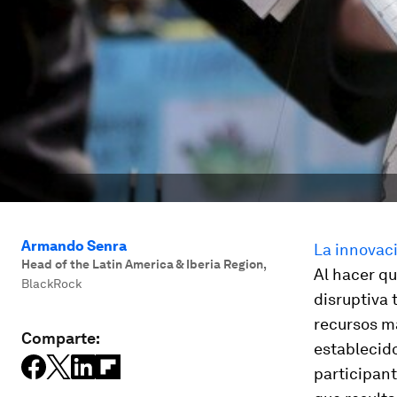
Armando Senra
La innovaci
Head of the Latin America & Iberia Region
,
Al hacer qu
BlackRock
disruptiva
recursos má
Comparte:
establecido
participant