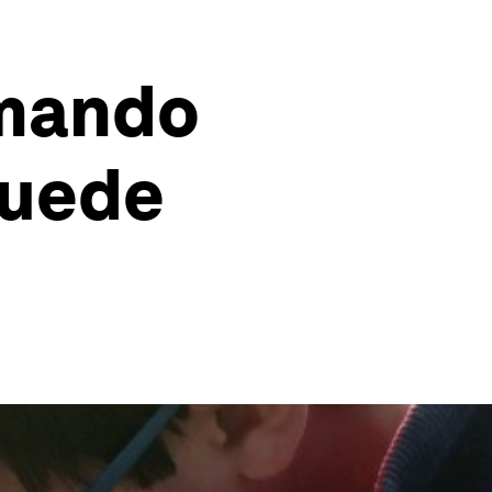
rmando
puede