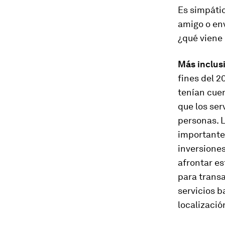
Es simpátic
amigo o env
¿qué viene
Más inclusi
fines del 
tenían cuen
que los se
personas. L
importante,
inversione
afrontar es
para transa
servicios b
localizació