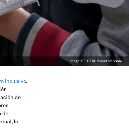
Image:
REUTERS/David Mercado
o inclusivo
.
ión
nación de
ores
n de
rmal, lo