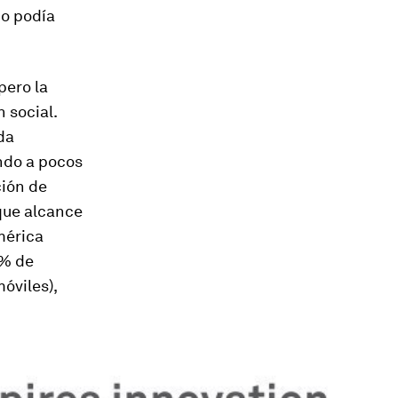
no podía
pero la
 social.
da
ndo a pocos
ción de
que alcance
mérica
9% de
óviles),