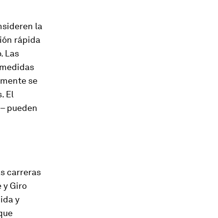
nsideren la
ión rápida
. Las
a medidas
emente se
. El
s – pueden
as carreras
 y Giro
 ida y
 que