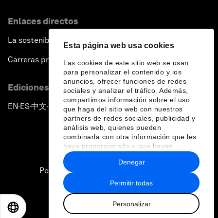
Enlaces directos
La sostenibilidad en el Foro
Esta página web usa cookies
Carreras profesionales
Las cookies de este sitio web se usan
para personalizar el contenido y los
anuncios, ofrecer funciones de redes
Ediciones en otros idiomas
sociales y analizar el tráfico. Además,
compartimos información sobre el uso
EN
ES
中文
日本語
▪
▪
▪
que haga del sitio web con nuestros
partners de redes sociales, publicidad y
análisis web, quienes pueden
combinarla con otra información que les
haya proporcionado o que hayan
recopilado a partir del uso que haya
Denegar
hecho de sus servicios.
Política de privacidad y normas de uso
Permitir todas
Sitemap
Personalizar
©
2026
Foro Económico Mundial
EN
ES
中文
日本語