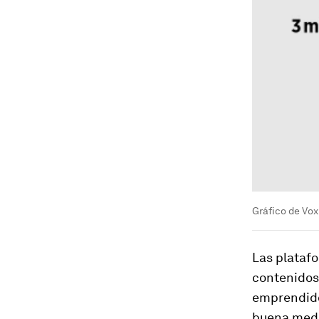
Gráfico de Vo
Las platafo
contenidos
emprendido 
buena medid