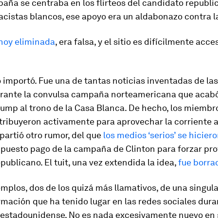
aña se centraba en los flirteos del candidato republ
cistas blancos, ese apoyo era un aldabonazo contra la
hoy eliminada
, era falsa, y el sitio es difícilmente acc
 importó. Fue una de tantas noticias inventadas de la
urante la convulsa campaña norteamericana que acab
ump al trono de la Casa Blanca. De hecho, los miembr
ribuyeron activamente para aprovechar la corriente a 
artió otro rumor, del que
los medios ‘serios’ se hicier
upuesto pago de la campaña de Clinton para forzar pro
epublicano. El tuit, una vez extendida la idea,
fue borra
mplos, dos de los quizá más llamativos, de una singula
mación que ha tenido lugar en las redes sociales dura
 estadounidense. No es nada excesivamente nuevo en 