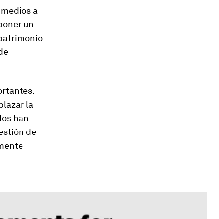
 medios a
 poner un
 patrimonio
 de
ortantes.
plazar la
dos han
estión de
lmente