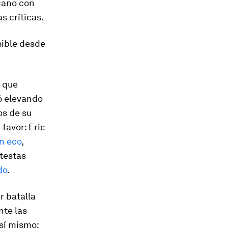
icano con
s críticas.
esible desde
s que
ó elevando
os de su
favor: Eric
on eco
,
testas
do
.
r batalla
nte las
sí mismo: