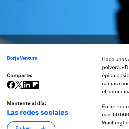
Borja Ventura
Hace unas 
pólvora. «
Comparte:
épica posib
cámara con
el comunic
Mantente al día:
En apenas 
Las redes sociales
casi 50.000
Washington
Follow