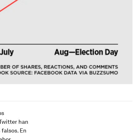
os
Twitter han
 falsos. En
labor