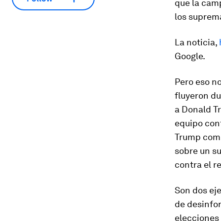
que la camp
los suprema
La noticia,
Google.
Pero eso no
fluyeron d
a Donald Tr
equipo cont
Trump comp
sobre un s
contra el r
Son dos eje
de desinfor
elecciones