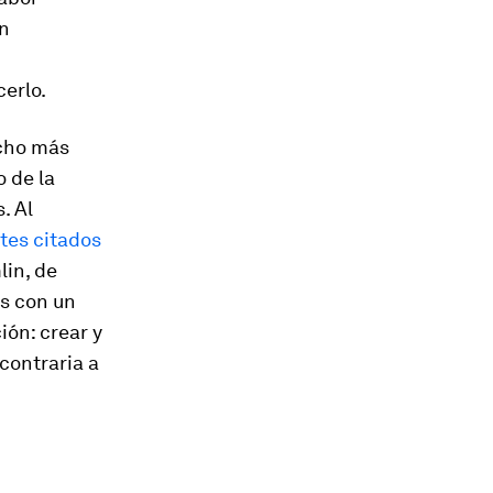
ón
erlo.
cho más
o de la
. Al
tes citados
lin, de
s con un
ión: crear y
contraria a