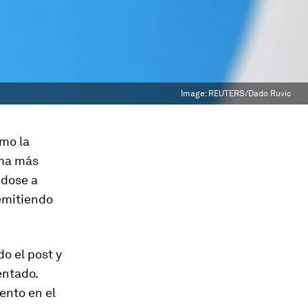
Image:
REUTERS/Dado Ruvic
mo la
rma más
ndose a
emitiendo
o el post y
entado.
ento en el