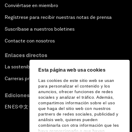
Conviértase en miembro
Regístrese para recibir nuestras notas de prensa
Suscríbase a nuestros boletines
Contacte con nosotros
Enlaces directos
La sostenibilidad en el Foro
Esta página web usa cookies
Carreras profesionales
Las cookies de este sitio web se usan
para personalizar el contenido y los
anuncios, ofrecer funciones de redes
Ediciones en otros idiomas
sociales y analizar el tráfico. Además,
compartimos información sobre el uso
EN
ES
中文
日本語
▪
▪
▪
que haga del sitio web con nuestros
partners de redes sociales, publicidad y
análisis web, quienes pueden
combinarla con otra información que les
haya proporcionado o que hayan