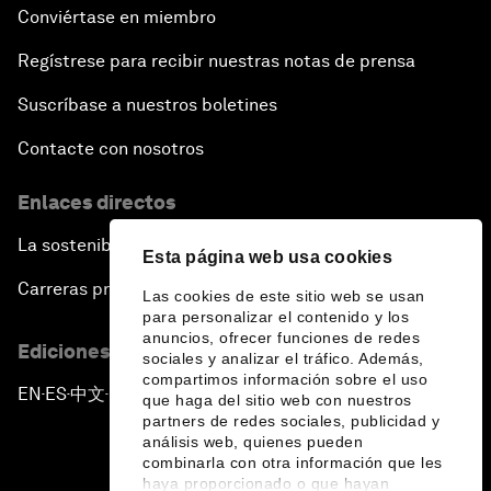
Conviértase en miembro
Regístrese para recibir nuestras notas de prensa
Suscríbase a nuestros boletines
Contacte con nosotros
Enlaces directos
La sostenibilidad en el Foro
Esta página web usa cookies
Carreras profesionales
Las cookies de este sitio web se usan
para personalizar el contenido y los
anuncios, ofrecer funciones de redes
Ediciones en otros idiomas
sociales y analizar el tráfico. Además,
compartimos información sobre el uso
EN
ES
中文
日本語
▪
▪
▪
que haga del sitio web con nuestros
partners de redes sociales, publicidad y
análisis web, quienes pueden
combinarla con otra información que les
haya proporcionado o que hayan