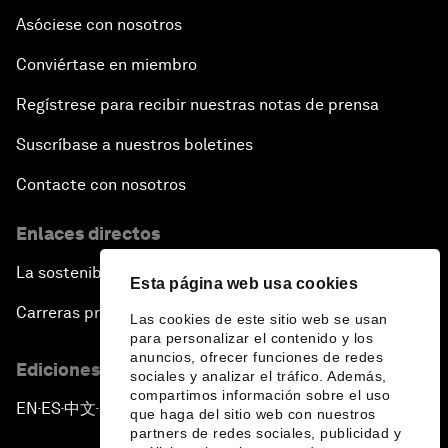
Asóciese con nosotros
Conviértase en miembro
Regístrese para recibir nuestras notas de prensa
Suscríbase a nuestros boletines
Contacte con nosotros
Enlaces directos
La sostenibilidad en el Foro
Esta página web usa cookies
Carreras profesionales
Las cookies de este sitio web se usan
para personalizar el contenido y los
anuncios, ofrecer funciones de redes
Ediciones en otros idiomas
sociales y analizar el tráfico. Además,
compartimos información sobre el uso
EN
ES
中文
日本語
▪
▪
▪
que haga del sitio web con nuestros
partners de redes sociales, publicidad y