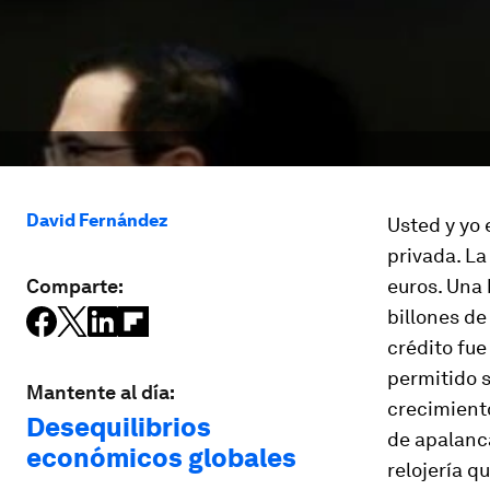
David Fernández
Usted y yo
privada. La
Comparte:
euros. Una 
billones de
crédito fue
permitido s
Mantente al día:
crecimiento
Desequilibrios
de apalanc
económicos globales
relojería q