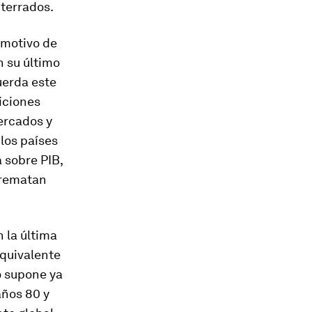
nterrados.
 motivo de
n su último
uerda este
iciones
mercados y
los países
 sobre PIB,
 rematan
 la última
equivalente
o supone ya
años 80 y