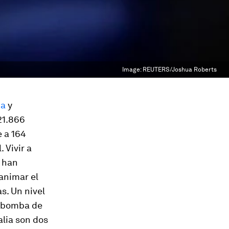
Image:
REUTERS/Joshua Roberts
ca
y
21.866
e a 164
 Vivir a
s han
eanimar el
s. Un nivel
a bomba de
alia son dos