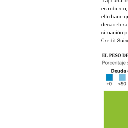
trajo una c
es robusto,
ello hace q
desacelerac
situación p
Credit Suis