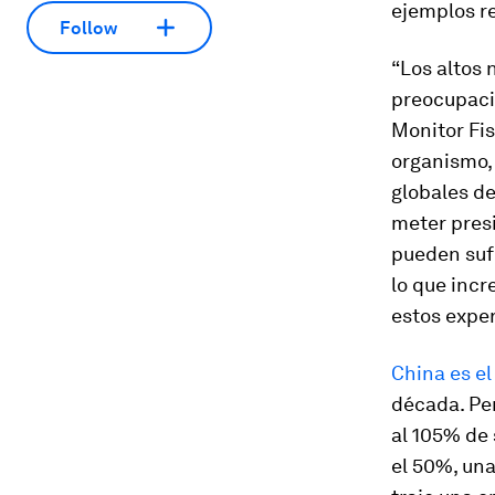
ejemplos re
Follow
“Los altos 
preocupaci
Monitor Fi
organismo,
globales de
meter pres
pueden sufr
lo que incr
estos exper
China es el
década. Per
al 105% de 
el 50%, una