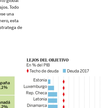
nto global
ajos. Todo
ese una
nero, esta
estratega de