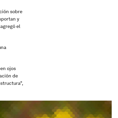
ción sobre
portan y
, agregó el
una
 en ojos
mación de
structura",