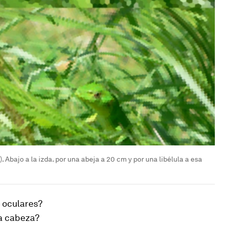
). Abajo a la izda. por una abeja a 20 cm y por una libélula a esa
 oculares?
la cabeza?