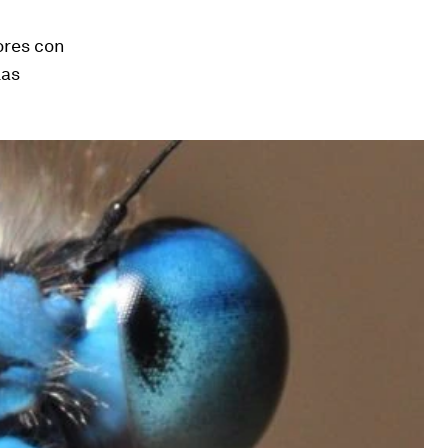
ores con
las