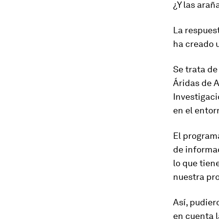
¿Y las arañ
La respuest
ha creado u
Se trata de
Áridas de 
Investigaci
en el entor
El program
de informa
lo que tie
nuestra pro
Así, pudier
en cuenta l