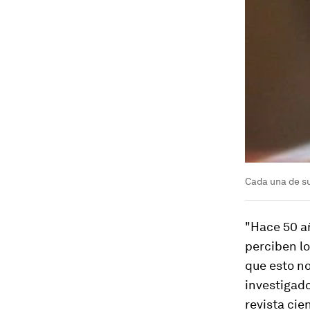
Cada una de su
"Hace 50 a
perciben lo
que esto no
investigado
revista cie