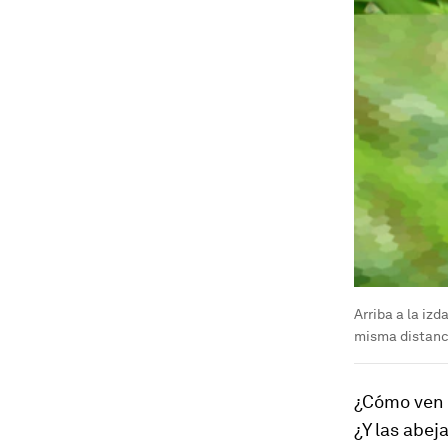
Arriba a la izd
misma distanc
¿Cómo ven e
¿Y las abej