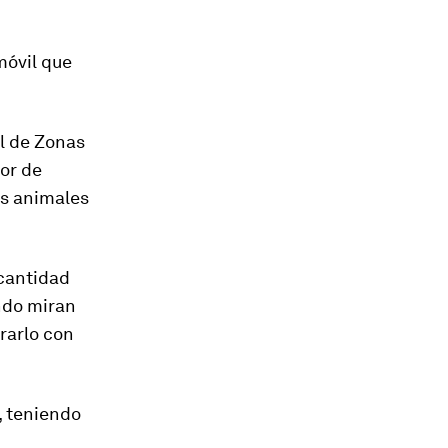
móvil que
al de Zonas
or de
os animales
 cantidad
do miran
rarlo con
, teniendo