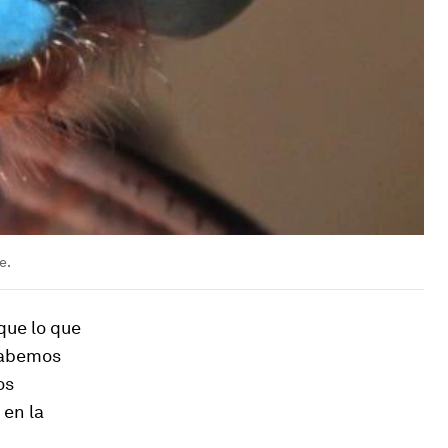
e.
que lo que
 sabemos
os
 en la