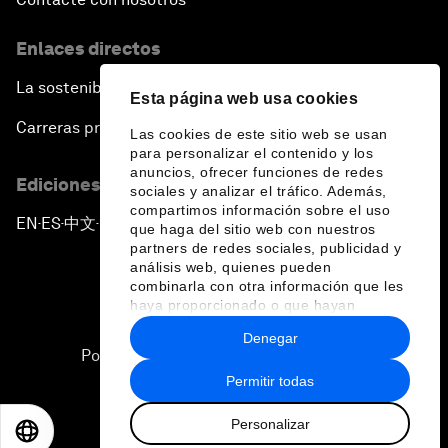
Enlaces directos
La sostenibilidad en el Foro
Esta página web usa cookies
Carreras profesionales
Las cookies de este sitio web se usan
para personalizar el contenido y los
anuncios, ofrecer funciones de redes
Ediciones en otros idiomas
sociales y analizar el tráfico. Además,
compartimos información sobre el uso
EN
ES
中文
日本語
▪
▪
▪
que haga del sitio web con nuestros
partners de redes sociales, publicidad y
análisis web, quienes pueden
combinarla con otra información que les
haya proporcionado o que hayan
recopilado a partir del uso que haya
Denegar
hecho de sus servicios.
Política de privacidad y normas de uso
Permitir todas
Sitemap
Personalizar
©
2026
Foro Económico Mundial
EN
ES
中文
日本語