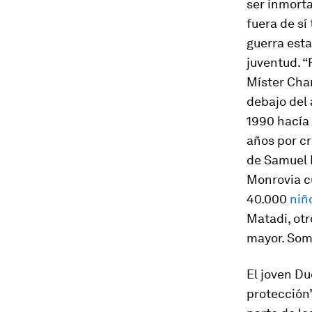
ser inmort
fuera de s
guerra esta
juventud. “
Míster Char
debajo del 
1990 hacía
años por cr
de Samuel D
Monrovia cu
40.000
niñ
Matadi, otr
mayor. Som
El joven Du
protección”