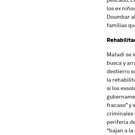
los ex niño
Doumbar al
familias qu
Rehabilita
Matadi se i
busca y arr
destierro s
la rehabili
si los exso
gubernamen
fracaso” y 
criminales 
periferia d
“bajan a la