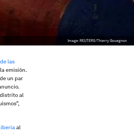
Image:
REUTERS/Thierry Gouegnon
 de las
la emisión.
 de un par
anuncio.
istrito al
uismos”,
Liberia
al