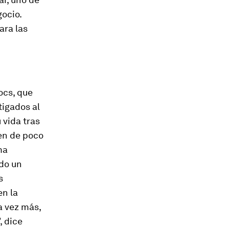
ocio.
ara las
ocs, que
tigados al
 vida tras
ven de poco
ma
do un
s
en la
a vez más,
, dice