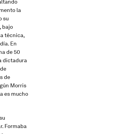
altando
omento la
o su
, bajo
a técnica,
día. En
na de 50
a dictadura
 de
ás de
egún Morris
fra es mucho
 su
ar. Formaba