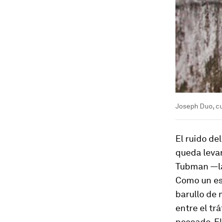
Joseph Duo, cu
El ruido de
queda leva
Tubman —la
Como un est
barullo de 
entre el tr
pescado. E