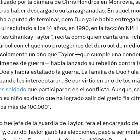
alizado por la cámara de Chris Hondros en Monrovia, s
í tras haber descargado su lanzagranadas. En aquel m
ba a punto de terminar, pero Duo ya le había entregad
Fui reclutado a los 14 años, en 1990, en la facción NPFL
les Ghankay Taylor”, recita como quien canta una fich
árbol con el que nos protegemos del duro sol de medio
 solamente un año que Taylor —que cumple una conde
ímenes de guerra— había lanzado su rebelión contra l
oe y había estallado la guerra. La familia de Duo huía
ando les interceptaron. Se convirtió en uno de los m
os soldado
que participaron en el conflicto. Aunque, s
o ex niño soldado que ha logrado salir del gueto “la ci
os más de 100.000”.
o fue jefe de la guardia de Taylor, “era el encargado de
 y, cuando Taylor ganó las elecciones, pasó a ser milit