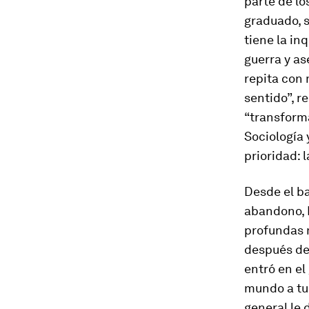
parte de lo
graduado, s
tiene la in
guerra y as
repita con 
sentido”, r
“transforma
Sociología 
prioridad: 
Desde el ba
abandono, M
profundas m
después de
entró en el
mundo a tu
general le 