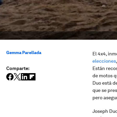
Gemma Parellada
El 4x4, inm
elecciones
Comparte:
Están recos
de motos qu
Duo está de
que se pres
pero asegur
Joseph Duo 