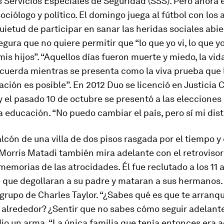
s Servicios Especiales de Seguridad (SSS). Pero ahora 
ociólogo y político. El domingo juega al fútbol con los 
quietud de participar en sanar las heridas sociales abie
egura que no quiere permitir que “lo que yo vi, lo que yo
mis hijos”. “Aquellos días fueron muerte y miedo, la vid
ecuerda mientras se presenta como la viva prueba que 
ción es posible”. En 2012 Duo se licenció en Justicia C
y el pasado 10 de octubre se presentó a las elecciones
la educación. “No puedo cambiar el país, pero sí mi distr
lcón de una villa de dos pisos rasgada por el tiempo y 
orris Matadi también mira adelante con el retrovisor
emorias de las atrocidades. Él fue reclutado a los 11 
 que degollaran a su padre y mataran a sus hermanos
 grupo de Charles Taylor. “¿Sabes qué es que te arranq
 alrededor? ¿Sentir que no sabes cómo seguir adelante
dio un arma. “La única familia que tenía entonces era a