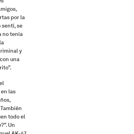
es
amigos,
rtas por la
 sentí, se
a no tenía
la
riminal y
 con una
ito”.
el
 en las
años,
. También
uen todo el
?”. Un
quel AK-47.