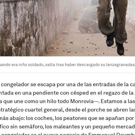
ando era niño soldado, salta tras haber descargado su lanzagranadas
l congelador se escapa por una de las entradas de la c
ntada en una pendiente con césped en el regazo de la
 que une como un hilo todo Monrovia—. Estamos a las
ratégico cuartel general, desde el porche se abren las
más abajo: los coches, los peatones que se apañan por
áfico sin semáforo, los maleantes y un pequeño merca
l congelador es el nuevo negocio de Emmanuel Doumba