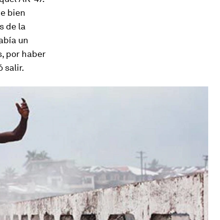
be bien
s de la
abía un
s, por haber
salir.