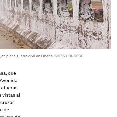
, en plena guerra civil en Liberia. CHRIS HONDROS
asa, que
 Avenida
 afueras.
 vistas al
 cruzar
do de
r, uno de