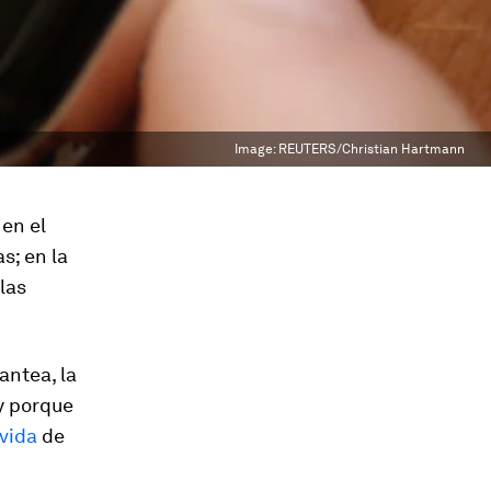
Image:
REUTERS/Christian Hartmann
 en el
s; en la
las
antea, la
y porque
vida
de