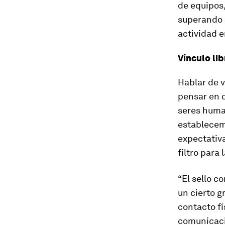
de equipos,
superando a
actividad e
Vínculo li
Hablar de v
pensar en c
seres huma
establecemo
expectativa
filtro para
“El sello c
un cierto g
contacto fí
comunicació