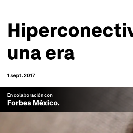
Hiperconecti
una era
1 sept. 2017
En colaboración con
Forbes México
.