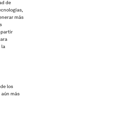
ad de
ecnologías,
generar más
s
partir
para
 la
de los
á aún más