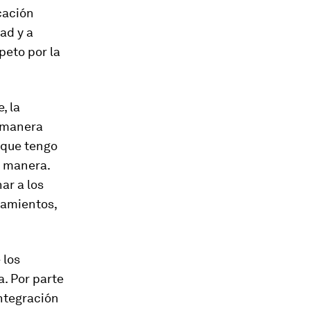
cación
ad y a
peto por la
e
, la
e manera
 que tengo
a manera.
ar a los
samientos,
 los
. Por parte
integración