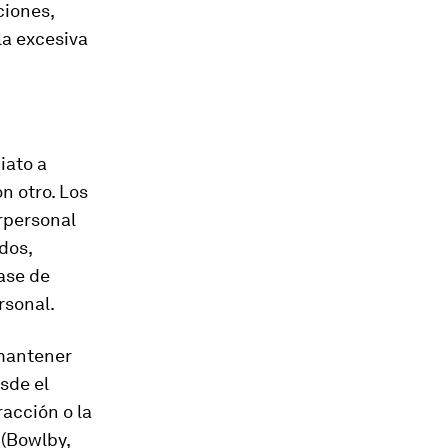
ciones,
la excesiva
iato a
n otro. Los
rpersonal
dos,
ase de
rsonal.
 mantener
sde el
racción o la
(Bowlby,