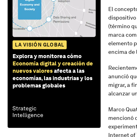
El concepto
dispositivo
(término qu
marca como 
elemento p
LA VISIÓN GLOBAL
encima de l
Explora y monitorea cómo
Economía digital y creación de
Recienteme
nuevos valores
afecta a las
anunció qu
economías, las industrias y los
migrar, a f
problemas globales
alcanzar un
Marco Quato
mencionó q
experiment
Internet of