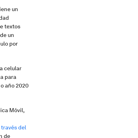
tiene un
idad
e textos
 de un
ulo por
a celular
ca para
ano año 2020
ica Móvil,
 través del
ón de