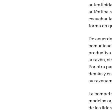
autenticid
auténtica 
escuchar la
forma en qu
De acuerdo
comunicaci
productiva 
la razón, s
Por otra pa
demás y es
su razonam
La compete
modelos org
de los líde