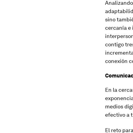
Analizando
adaptabilid
sino tambié
cercanía e 
interperso
contigo tre
incrementa
conexión co
Comunicac
En la cerc
exponencial
medios digi
efectivo a 
El reto par