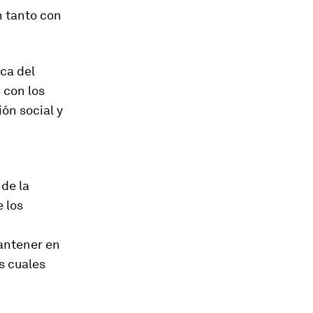
n tanto con
ca del
 con los
ión social y
 de la
 los
antener en
s cuales