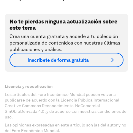
No te pierdas ninguna actualización sobre
este tema
Crea una cuenta gratuita y accede a tu colección
personalizada de contenidos con nuestras últimas
publicaciones y análisis.
Inscríbete de forma gratuita
Licencia y republicación
Los artículos del Foro Económico Mundial pueden volver a
publicarse de acuerdo con la Licencia Pública Internacional
Creative Commons Reconocimiento-NoComercial-
SinObraDerivada 4.0, y de acuerdo con nuestras condiciones de
uso.
Las opiniones expresadas en este artículo son las del autor y no
del Foro Económico Mundial.