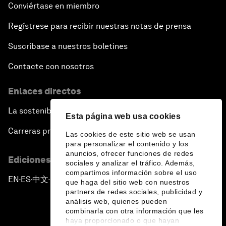
Conviértase en miembro
Regístrese para recibir nuestras notas de prensa
Suscríbase a nuestros boletines
Contacte con nosotros
Enlaces directos
La sostenibilidad en el Foro
Esta página web usa cookies
Carreras profesionales
Las cookies de este sitio web se usan
para personalizar el contenido y los
anuncios, ofrecer funciones de redes
Ediciones en otros idiomas
sociales y analizar el tráfico. Además,
compartimos información sobre el uso
EN
ES
中文
日本語
▪
▪
▪
que haga del sitio web con nuestros
partners de redes sociales, publicidad y
análisis web, quienes pueden
combinarla con otra información que les
haya proporcionado o que hayan