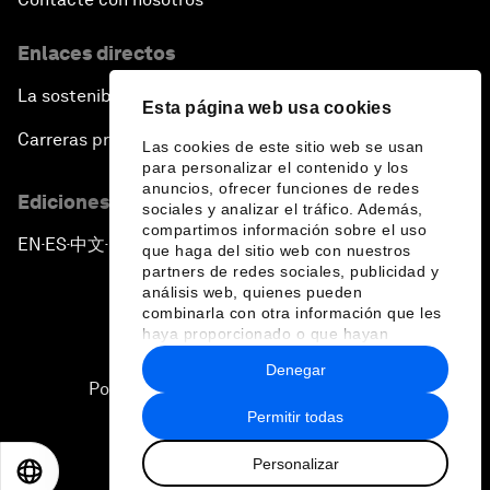
Enlaces directos
La sostenibilidad en el Foro
Esta página web usa cookies
Carreras profesionales
Las cookies de este sitio web se usan
para personalizar el contenido y los
anuncios, ofrecer funciones de redes
Ediciones en otros idiomas
sociales y analizar el tráfico. Además,
compartimos información sobre el uso
EN
ES
中文
日本語
▪
▪
▪
que haga del sitio web con nuestros
partners de redes sociales, publicidad y
análisis web, quienes pueden
combinarla con otra información que les
haya proporcionado o que hayan
recopilado a partir del uso que haya
Denegar
hecho de sus servicios.
Política de privacidad y normas de uso
Permitir todas
Sitemap
Personalizar
©
2026
Foro Económico Mundial
EN
ES
中文
日本語