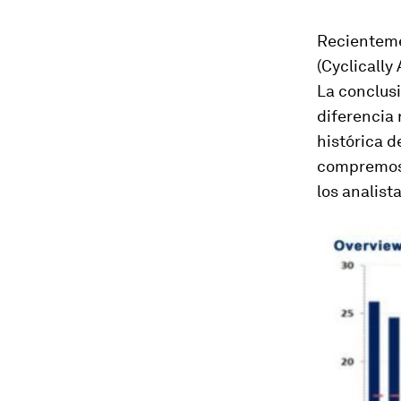
Recienteme
(Cyclically
La conclus
diferencia 
histórica d
compremos 
los analist