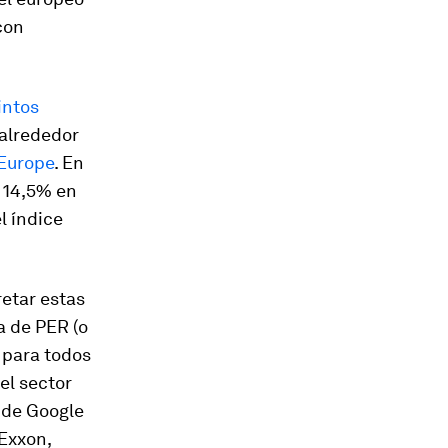
con
intos
 alrededor
Europe
.
En
l 14,5% en
l índice
retar estas
a de PER (o
 para todos
el sector
 de Google
Exxon,