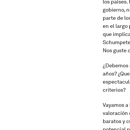
los países
.
gobierno, n
parte de lo
en el largo
que implica
Schumpeter
Nos guste o
¿Debemos m
años? ¿Que
espectacula
criterios?
Vayamos a l
valoración 
baratos y c
potencial p