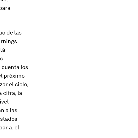
para
so de las
arnings
stá
s
 cuenta los
el próximo
ar el ciclo,
cifra, la
ivel
n a las
Estados
paña, el