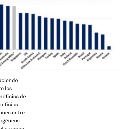
haciendo
o los
neficios de
neficios
iones entre
mogéneos
el europeo