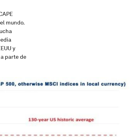
 CAPE
del mundo.
mucha
media
EEUU y
a parte de