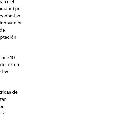
sas o el
humano) por
 economías
 Innovación
 de
ptación.
hace 10
 de forma
 los
tricas de
stán
or
lo,