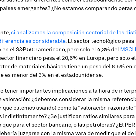
e países emergentes?
¿No estamos comparando peras 
?
nte,
si analizamos la composición sectorial de los dist
 diferencia es considerable
.
El sector tecnológico pesa
 en el S&P 500 americano, pero solo el 4,3% del
MSCI 
sector financiero pesa el 20,6% en Europa, pero solo e
ector de materiales básicos tiene un peso del 8,6% en e
ue es menor del 3% en el estadounidense.
e tener importantes implicaciones a la hora de interp
e valoración: ¿debemos considerar la misma referenci
or que estemos usando) como la “valoración razonable”
s indistintamente? ¿Se justifican ratios similares para 
 que para el sector bancario, o las petroleras?
¿El PER
ebería juzgarse con la misma vara de medir que el de 