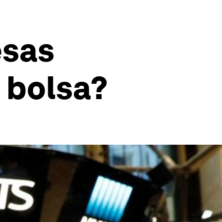
esas
a bolsa?