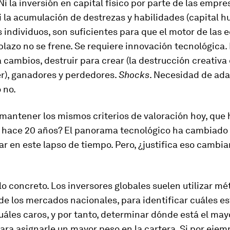
 Ni la inversión en capital físico por parte de las empre
i la acumulación de destrezas y habilidades (capital 
s individuos, son suficientes para que el motor de las
 plazo no se frene. Se requiere innovación tecnológica.
 cambios, destruir para crear (la destrucción creativa
), ganadores y perdedores.
Shocks
. Necesidad de ada
 no.
antener los mismos criterios de valoración hoy, que 
 hace 20 años? El panorama tecnológico ha cambiado
r en este lapso de tiempo. Pero, ¿justifica eso cambiar
o concreto. Los inversores globales suelen utilizar mé
de los mercados nacionales, para identificar cuáles e
uáles caros, y por tanto, determinar dónde está el may
ara asignarle un mayor peso en la cartera. Si por ejemp