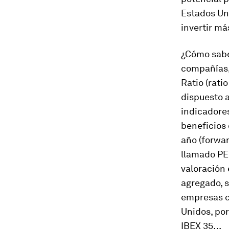
Estados Un
invertir má
¿Cómo sabem
compañías, 
Ratio (rati
dispuesto a
indicadores
beneficios 
año (forward
llamado PER
valoración 
agregado, s
empresas c
Unidos, por
IBEX 35…