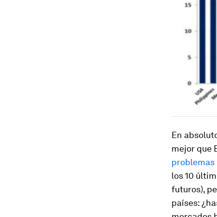
En absolut
mejor que 
problemas
los 10 últi
futuros), p
países:
¿ha
mercados b