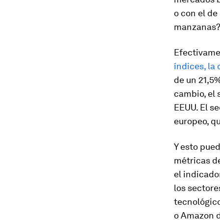
o con el d
manzanas
Efectivame
índices, la
de un 21,5%
cambio, el 
EEUU
. El s
europeo, q
Y esto pued
métricas d
el indicad
los sectore
tecnológico
o Amazon d