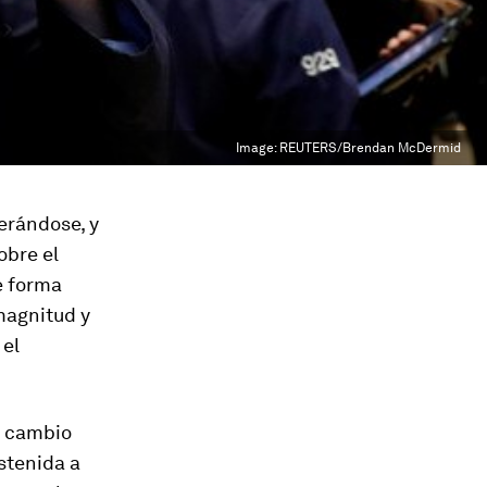
Image:
REUTERS/Brendan McDermid
erándose, y
obre el
e forma
magnitud y
 el
l cambio
stenida a