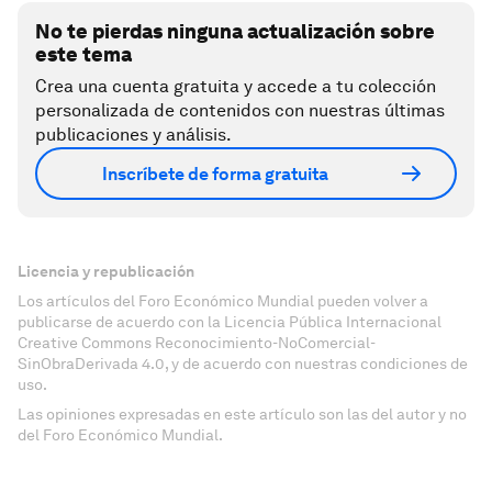
No te pierdas ninguna actualización sobre
este tema
Crea una cuenta gratuita y accede a tu colección
personalizada de contenidos con nuestras últimas
publicaciones y análisis.
Inscríbete de forma gratuita
Licencia y republicación
Los artículos del Foro Económico Mundial pueden volver a
publicarse de acuerdo con la Licencia Pública Internacional
Creative Commons Reconocimiento-NoComercial-
SinObraDerivada 4.0, y de acuerdo con nuestras condiciones de
uso.
Las opiniones expresadas en este artículo son las del autor y no
del Foro Económico Mundial.