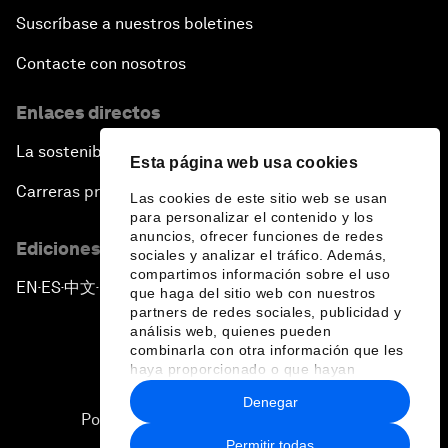
Suscríbase a nuestros boletines
Contacte con nosotros
Enlaces directos
La sostenibilidad en el Foro
Esta página web usa cookies
Carreras profesionales
Las cookies de este sitio web se usan
para personalizar el contenido y los
anuncios, ofrecer funciones de redes
Ediciones en otros idiomas
sociales y analizar el tráfico. Además,
compartimos información sobre el uso
EN
ES
中文
日本語
▪
▪
▪
que haga del sitio web con nuestros
partners de redes sociales, publicidad y
análisis web, quienes pueden
combinarla con otra información que les
haya proporcionado o que hayan
recopilado a partir del uso que haya
Denegar
hecho de sus servicios.
Política de privacidad y normas de uso
Permitir todas