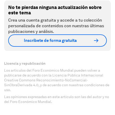
No te pierdas ninguna actualización sobre
este tema
Crea una cuenta gratuita y accede a tu colección
personalizada de contenidos con nuestras últimas
publicaciones y análisis.
Inscríbete de forma gratuita
Licencia y republicación
Los artículos del Foro Económico Mundial pueden volver a
publicarse de acuerdo con la Licencia Pública Internacional
Creative Commons Reconocimiento-NoComercial-
SinObraDerivada 4.0, y de acuerdo con nuestras condiciones de
uso.
Las opiniones expresadas en este artículo son las del autor y no
del Foro Económico Mundial.