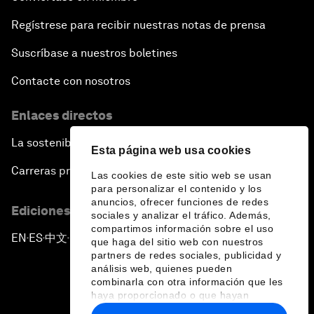
Regístrese para recibir nuestras notas de prensa
Suscríbase a nuestros boletines
Contacte con nosotros
Enlaces directos
La sostenibilidad en el Foro
Esta página web usa cookies
Carreras profesionales
Las cookies de este sitio web se usan
para personalizar el contenido y los
anuncios, ofrecer funciones de redes
Ediciones en otros idiomas
sociales y analizar el tráfico. Además,
compartimos información sobre el uso
EN
ES
中文
日本語
▪
▪
▪
que haga del sitio web con nuestros
partners de redes sociales, publicidad y
análisis web, quienes pueden
combinarla con otra información que les
haya proporcionado o que hayan
recopilado a partir del uso que haya