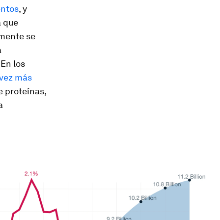
entos
, y
á que
lmente se
á
En los
 vez más
e proteínas,
a