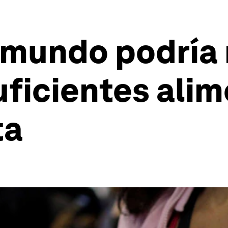
l mundo podría
uficientes ali
ta