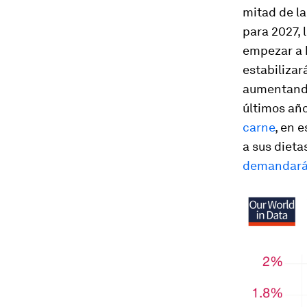
mitad de la
para 2027, 
empezar a h
estabilizar
aumentando
últimos año
carne
, en 
a sus diet
demandar