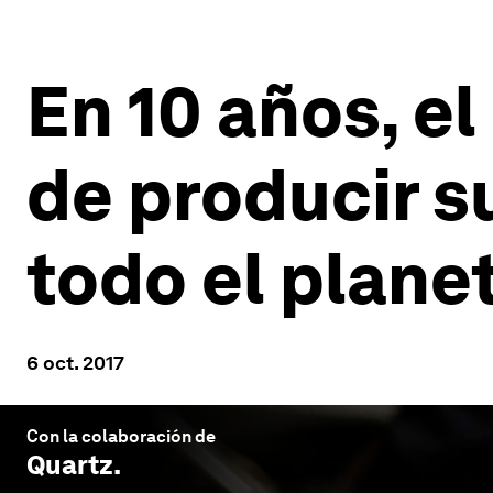
En 10 años, e
de producir s
todo el plane
6 oct. 2017
Con la colaboración de
Quartz
.