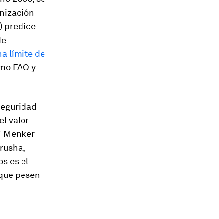
anización
) predice
de
ha límite de
omo FAO y
seguridad
el valor
?" Menker
rusha,
os es el
nque pesen