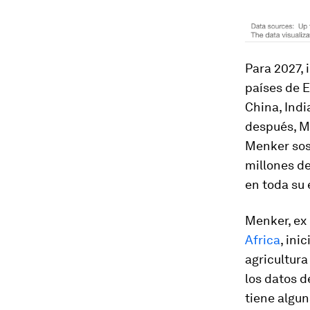
Para 2027, 
países de E
China, Indi
después, Me
Menker sost
millones d
en toda su 
Menker, ex
Africa
, ini
agricultura
los datos d
tiene algun