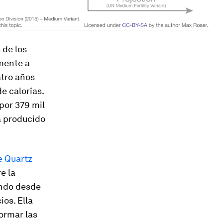
 de los
amente a
atro años
e calorías.
por 379 mil
a producido
e Quartz
e la
ando desde
ios. Ella
formar las