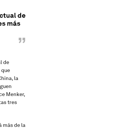
actual de
 es más
”
l de
o que
hina, la
iguen
ice Menker,
tas tres
á más de la