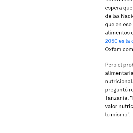
espera que 
de las Naci
que en es
alimentos 
2050 es la 
Oxfam como
Pero el pro
alimentaria
nutriciona
preguntó r
Tanzania. "
valor nutri
lo mismo".