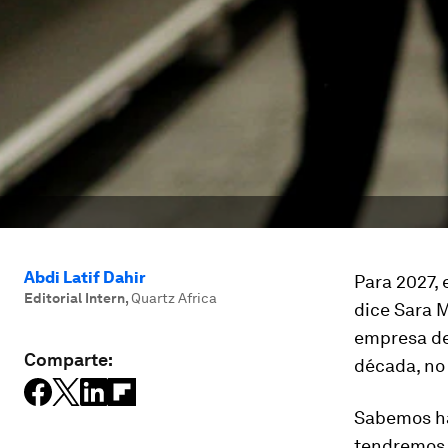
Abdi Latif Dahir
Para 2027, 
Editorial Intern
,
Quartz Africa
dice Sara M
empresa de 
Comparte:
década, no 
Sabemos ha
tendremos 