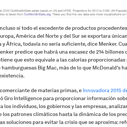
incluso si todo el excedente de productos procedentes
uropa, América del Norte y del Sur se exportara únic
a y África, todavía no sería suficiente, dice Menker. Cu
nker predice que habrá una escasez de 214 billones d
iene que esto equivale a las calorías proporcionadas 
e hamburguesas Big Mac, más de lo que McDonald's h
existencia.
 comerciante de materias primas, e
Innovadora 2015 d
ció Gro Intelligence para proporcionar información sobr
 a los individuos, los gobiernos y las empresas, analiz
e los patrones climáticos hasta la dinámica de los prec
as soluciones para evitar la crisis que se aproxima: re