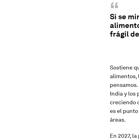
“
Si se mi
alimento
frágil d
Sostiene qu
alimentos, 
pensamos. 
India y los
creciendo 
es el punto
áreas.
En 2027, la