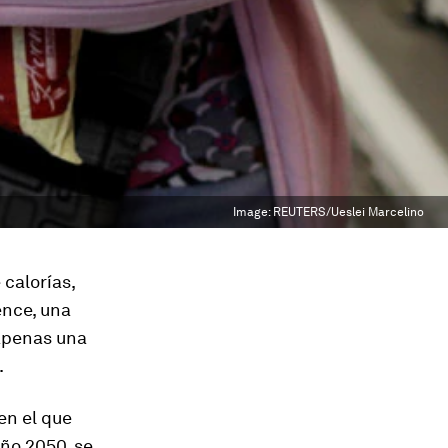
Image:
REUTERS/Ueslei Marcelino
 calorías,
ence, una
 apenas una
.
en el que
ño 2050, se