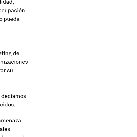
lidad,
eocupación
io pueda
eting de
ganizaciones
tar su
o decíamos
cidos.
 amenaza
ales