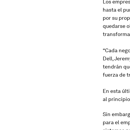
Los empres
hasta el p
por su prop
quedarse ob
transformac
“Cada negoc
Dell, Jerem
tendrán que
fuerza de t
En esta úl
al princip
Sin embarg
para el emp