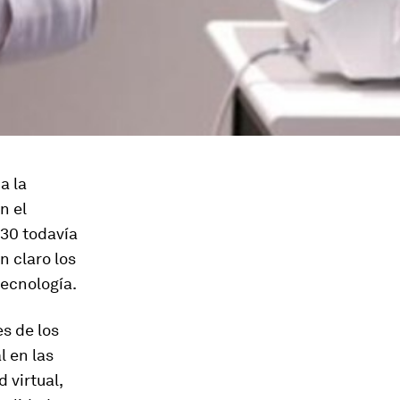
a la
n el
030 todavía
n claro los
tecnología.
es de los
 en las
d virtual,