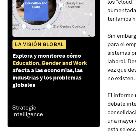
los “cloud”
aumentada 
teníamos h
Sin embarg
para el emp
LA VISIÓN GLOBAL
sistemas p
Explora y monitorea cómo
laboral. De
Education, Gender and Work
vez que de
afecta a las economías, las
industrias y los problemas
no existen.
globales
El informe 
debate int
consolidaci
una mayor 
esta selecc