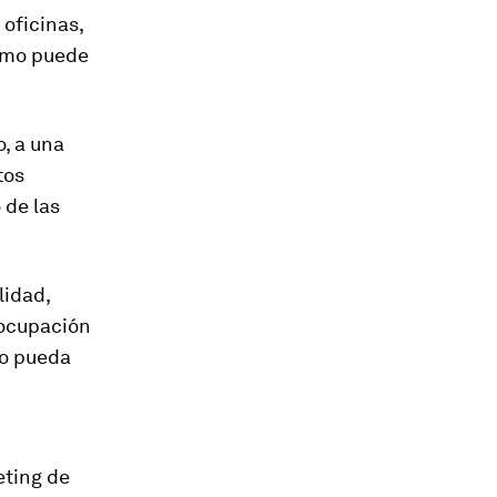
 oficinas,
como puede
, a una
tos
 de las
lidad,
eocupación
io pueda
eting de