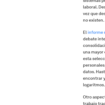
sistemas p
laboral. De
vez que de
no existen.
El
informe 
debate int
consolidaci
una mayor 
esta selecc
personales
datos. Has
encontrar y
logaritmos.
Otro aspect
trabajo tra