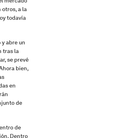
del mercado
otros, a la
oy todavía
 y abre un
 tras la
r, se prevé
Ahora bien,
as
das en
drán
njunto de
centro de
ión. Dentro