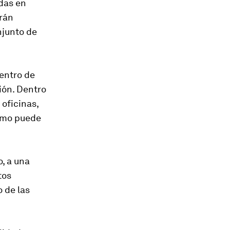
das en
drán
njunto de
centro de
ión. Dentro
 oficinas,
como puede
, a una
tos
 de las