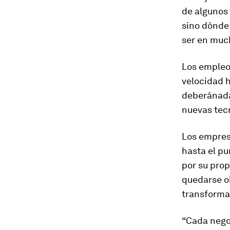
de algunos 
sino dónde
ser en much
Los empleo
velocidad h
deberánada
nuevas tecn
Los empres
hasta el p
por su prop
quedarse ob
transformac
“Cada negoc