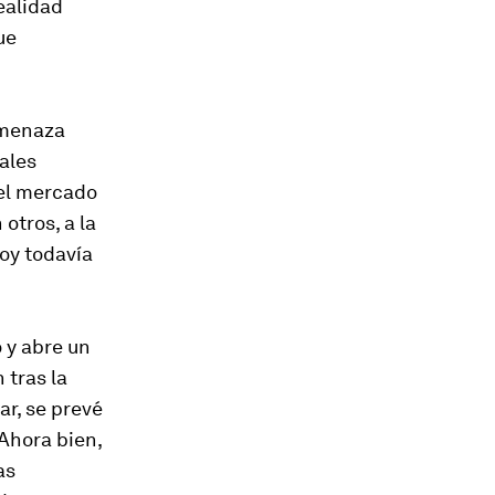
realidad
ue
amenaza
ales
del mercado
otros, a la
oy todavía
 y abre un
 tras la
r, se prevé
Ahora bien,
as