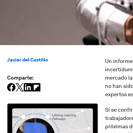
Javier del Castillo
Un informe 
incertidum
Comparte:
mercado lab
no han sido
expertos es
Si se confi
trabajador
próximas déc