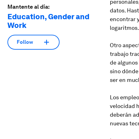
personales
Mantente al día:
datos. Has
Education, Gender and
encontrar y
Work
logaritmos.
Follow
Otro aspect
trabajo tra
de algunos 
sino dónde
ser en much
Los empleo
velocidad h
deberán ad
nuevas tecn