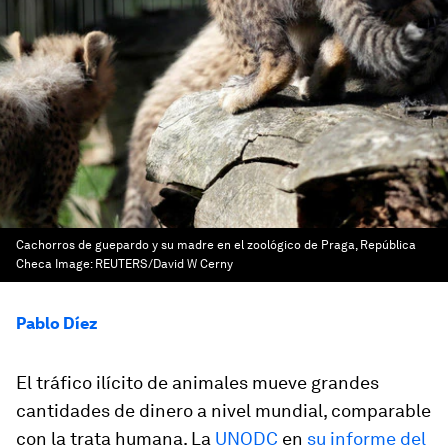
Cachorros de guepardo y su madre en el zoológico de Praga, República
Checa
Image:
REUTERS/David W Cerny
Pablo Díez
El tráfico ilícito de animales mueve grandes
cantidades de dinero a nivel mundial, comparable
con la trata humana. La
UNODC
en
su informe del