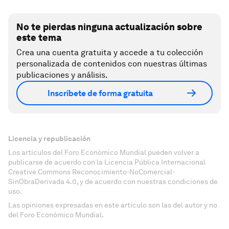
No te pierdas ninguna actualización sobre
este tema
Crea una cuenta gratuita y accede a tu colección
personalizada de contenidos con nuestras últimas
publicaciones y análisis.
Inscríbete de forma gratuita
Licencia y republicación
Los artículos del Foro Económico Mundial pueden volver a
publicarse de acuerdo con la Licencia Pública Internacional
Creative Commons Reconocimiento-NoComercial-
SinObraDerivada 4.0, y de acuerdo con nuestras condiciones de
uso.
Las opiniones expresadas en este artículo son las del autor y no
del Foro Económico Mundial.