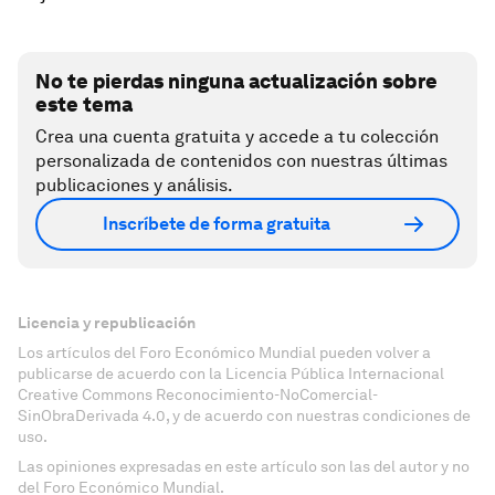
No te pierdas ninguna actualización sobre
este tema
Crea una cuenta gratuita y accede a tu colección
personalizada de contenidos con nuestras últimas
publicaciones y análisis.
Inscríbete de forma gratuita
Licencia y republicación
Los artículos del Foro Económico Mundial pueden volver a
publicarse de acuerdo con la Licencia Pública Internacional
Creative Commons Reconocimiento-NoComercial-
SinObraDerivada 4.0, y de acuerdo con nuestras condiciones de
uso.
Las opiniones expresadas en este artículo son las del autor y no
del Foro Económico Mundial.