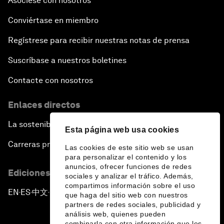
Asóciese con nosotros
Conviértase en miembro
Regístrese para recibir nuestras notas de prensa
Suscríbase a nuestros boletines
Contacte con nosotros
Enlaces directos
La sostenibilidad en el Foro
Esta página web usa cookies
Carreras profesionales
Las cookies de este sitio web se usan
para personalizar el contenido y los
anuncios, ofrecer funciones de redes
Ediciones en otros idiomas
sociales y analizar el tráfico. Además,
compartimos información sobre el uso
EN
ES
中文
日本語
▪
▪
▪
que haga del sitio web con nuestros
partners de redes sociales, publicidad y
análisis web, quienes pueden
combinarla con otra información que les