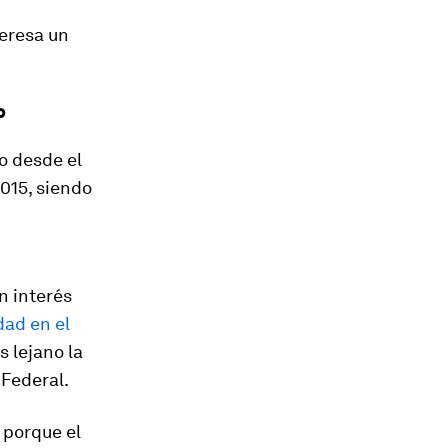
teresa un
o
o desde el
015, siendo
n interés
dad en el
 lejano la
 Federal.
o porque el