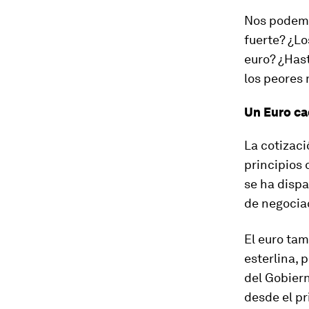
Nos podemo
fuerte? ¿Lo
euro? ¿Hast
los peores 
Un Euro ca
La cotizaci
principios
se ha disp
de negociac
El euro ta
esterlina, 
del Gobiern
desde el pr