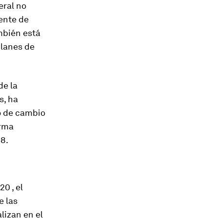
eral no
ente de
mbién está
planes de
de la
s, ha
po de cambio
orma
18.
0 , el
e las
lizan en el