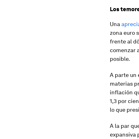
Los temore
Una
apreci
zona euro s
frente al d
comenzar a
posible.
A parte un 
materias pr
inflación q
1,3 por cie
lo que presi
A la par qu
expansiva 