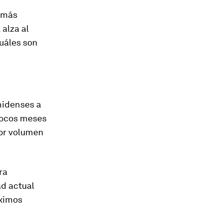
a más
alza al
Cuáles son
nidenses a
pocos meses
yor volumen
ra
ad actual
áximos