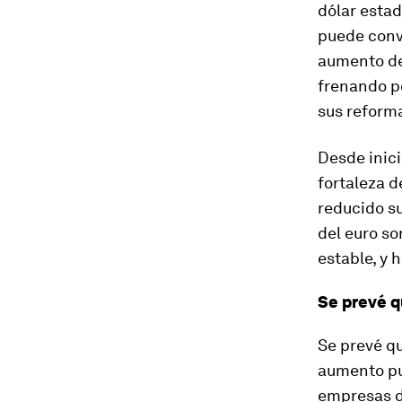
dólar estad
puede conv
aumento de 
frenando po
sus reform
Desde inici
fortaleza d
reducido su
del euro so
estable, y 
Se prevé q
Se prevé qu
aumento pu
empresas de