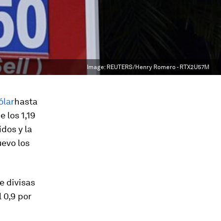
Image:
REUTERS/Henry Romero - RTX2U57M
ólar
hasta
 los 1,19
dos y la
evo los
e divisas
 0,9 por