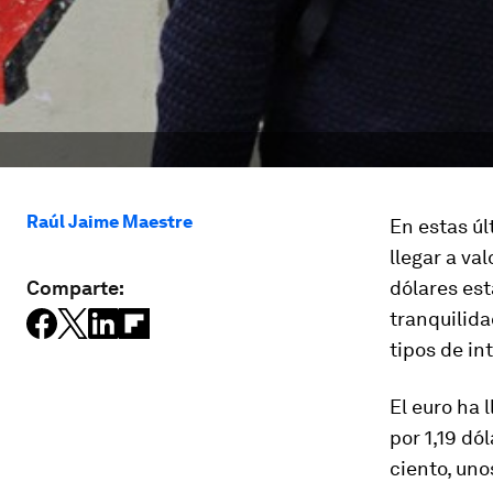
Raúl Jaime Maestre
En estas ú
llegar a va
Comparte:
dólares est
tranquilid
tipos de in
El euro ha 
por 1,19 dó
ciento, uno