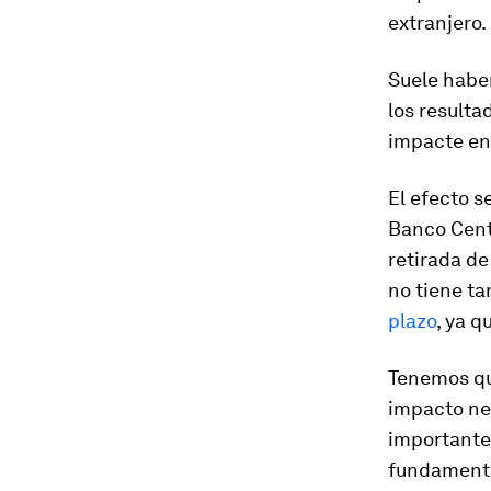
extranjero.
Suele haber
los resulta
impacte en
El efecto s
Banco Cent
retirada de
no tiene tan
plazo
, ya 
Tenemos qu
impacto neg
importante 
fundament