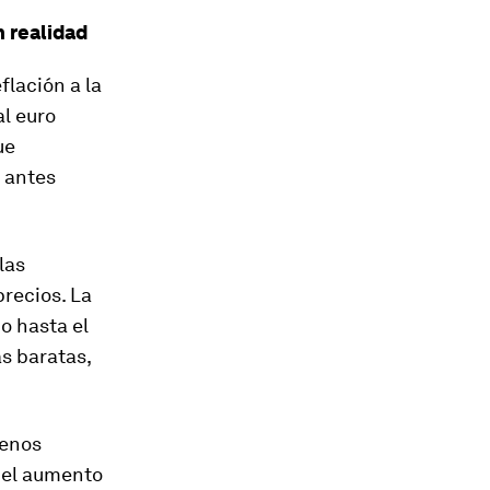
 realidad
flación a la
al euro
ue
 antes
las
precios. La
o hasta el
s baratas,
menos
 el aumento