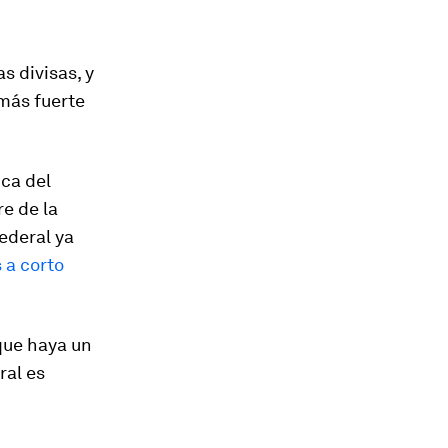
s divisas, y
 más fuerte
ica del
e de la
ederal ya
 a corto
que haya un
ral es