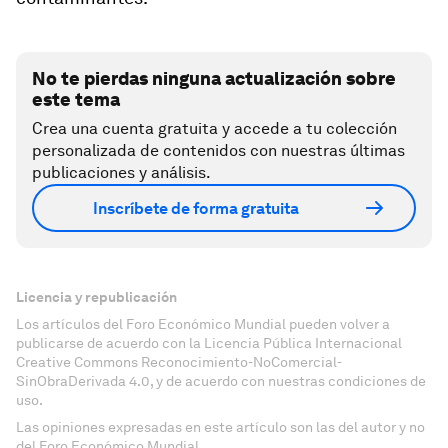
No te pierdas ninguna actualización sobre
este tema
Crea una cuenta gratuita y accede a tu colección
personalizada de contenidos con nuestras últimas
publicaciones y análisis.
Inscríbete de forma gratuita
Licencia y republicación
Los artículos del Foro Económico Mundial pueden volver a
publicarse de acuerdo con la Licencia Pública Internacional
Creative Commons Reconocimiento-NoComercial-
SinObraDerivada 4.0, y de acuerdo con nuestras condiciones de
uso.
Las opiniones expresadas en este artículo son las del autor y no
del Foro Económico Mundial.