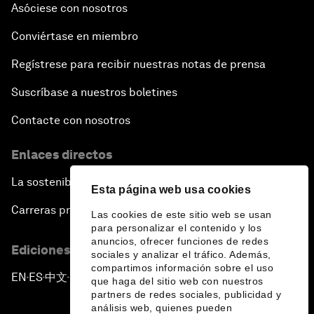
Asóciese con nosotros
Conviértase en miembro
Regístrese para recibir nuestras notas de prensa
Suscríbase a nuestros boletines
Contacte con nosotros
Enlaces directos
La sostenibilidad en el Foro
Esta página web usa cookies
Carreras profesionales
Las cookies de este sitio web se usan
para personalizar el contenido y los
anuncios, ofrecer funciones de redes
Ediciones en otros idiomas
sociales y analizar el tráfico. Además,
compartimos información sobre el uso
EN
ES
中文
日本語
▪
▪
▪
que haga del sitio web con nuestros
partners de redes sociales, publicidad y
análisis web, quienes pueden