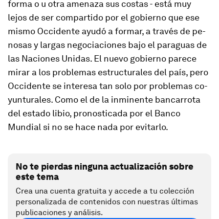
forma o u otra ame­naza sus costas - está muy
lejos de ser com­par­tido por el go­bierno que ese
mismo Occidente ayudó a for­mar, a través de pe­
nosas y largas ne­go­cia­ciones bajo el pa­ra­guas de
las Naciones Unidas. El nuevo go­bierno pa­rece
mirar a los pro­blemas es­truc­tu­rales del país, pero
Occidente se in­teresa tan solo por pro­blemas co­
yun­tu­ra­les. Como el de la in­mi­nente ban­ca­rrota
del es­tado li­bio, pro­nos­ti­cada por el Banco
Mundial si no se hace nada por evi­tarlo.
No te pierdas ninguna actualización sobre
este tema
Crea una cuenta gratuita y accede a tu colección
personalizada de contenidos con nuestras últimas
publicaciones y análisis.