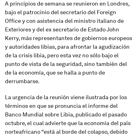
A principios de semana se reunieron en Londres,
bajo el patrocinio del secretario del Foreign
Office y con asistencia del ministro italiano de
Exteriores y del ex secretario de Estado John
Kerry, más representantes de gobiernos europeos
y autoridades libias,
para afrontar la agudización
de la crisis libia
, pero esta vez
no sólo bajo el
punto de vista de la seguridad, sino también del
de la economía
, que se halla a punto de
derrumbarse.
La ur­gencia de la reunión viene ilus­trada por los
tér­minos en que se pro­nuncia el in­forme del
Banco Mundial sobre Libia, pu­bli­cado el pa­sado
oc­tu­bre, el cual ad­vierte que la eco­nomía del país
nor­te­afri­cano “está al borde del co­lapso, de­bido