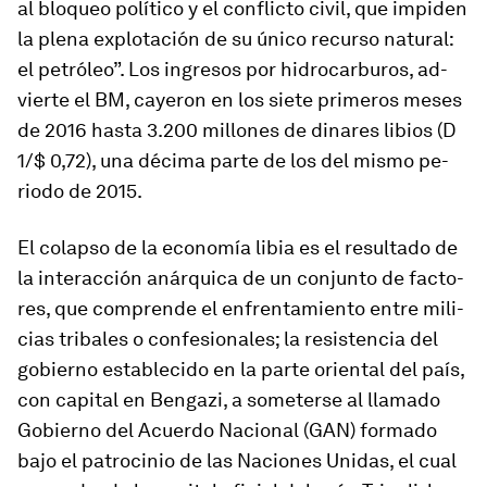
al blo­queo po­lí­tico y el con­flicto ci­vil, que im­piden
la plena ex­plo­ta­ción de su único re­curso na­tu­ral:
el pe­tró­leo”. Los in­gresos por hi­dro­car­bu­ros, ad­
vierte el BM, ca­yeron en los siete pri­meros meses
de 2016 hasta 3.200 mi­llones de di­nares li­bios (D
1/$ 0,72), una dé­cima parte de los del mismo pe­
riodo de 2015.
El co­lapso de la eco­nomía libia es el re­sul­tado de
la in­ter­ac­ción anár­quica de un con­junto de fac­to­
res, que com­prende el en­fren­ta­miento entre mi­li­
cias tri­bales o con­fe­sio­na­les; la re­sis­tencia del
go­bierno es­ta­ble­cido en la parte oriental del país,
con ca­pital en Bengazi, a so­me­terse al lla­mado
Gobierno del Acuerdo Nacional (GAN) for­mado
bajo el pa­tro­cinio de las Naciones Unidas, el cual