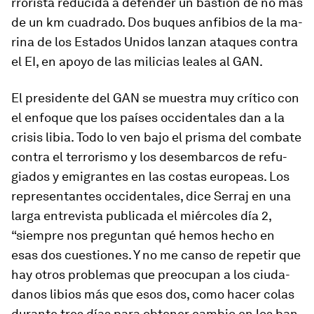
rro­rista re­du­cida a de­fender un bas­tión de no más
de un km cua­drado. Dos bu­ques an­fi­bios de la ma­
rina de los Estados Unidos lanzan ata­ques contra
el EI, en apoyo de las mi­li­cias leales al GAN.
El pre­si­dente del GAN se muestra muy crí­tico con
el en­foque que los países oc­ci­den­tales dan a la
crisis li­bia. Todo lo ven bajo el prisma del com­bate
contra el te­rro­rismo y los des­em­barcos de re­fu­
giados y emi­grantes en las costas eu­ro­peas. Los
re­pre­sen­tantes oc­ci­den­ta­les, dice Serraj en una
larga en­tre­vista pu­bli­cada el miér­coles día 2,
“siempre nos pre­guntan qué hemos hecho en
esas dos cues­tio­nes. Y no me canso de re­petir que
hay otros pro­blemas que preo­cupan a los ciu­da­
danos li­bios más que esos dos, como hacer colas
du­rante tres días para ob­tener cambio en los ban­