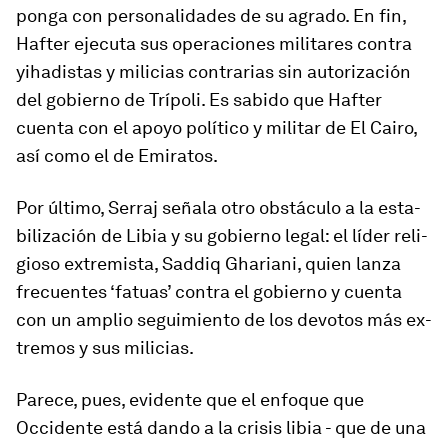
ponga con per­so­na­li­dades de su agrado. En fin,
Hafter eje­cuta sus ope­ra­ciones mi­li­tares contra
yiha­distas y mi­li­cias con­tra­rias sin au­to­ri­za­ción
del go­bierno de Trípoli. Es sa­bido que Hafter
cuenta con el apoyo po­lí­tico y mi­litar de El Cairo,
así como el de Emiratos.
Por úl­timo, Serraj señala otro obs­táculo a la es­ta­
bi­li­za­ción de Libia y su go­bierno le­gal: el líder re­li­
gioso ex­tre­mista, Saddiq Ghariani, quien lanza
fre­cuentes ‘fatuas’ contra el go­bierno y cuenta
con un am­plio se­gui­miento de los de­votos más ex­
tremos y sus mi­li­cias.
Parece, pues, evi­dente que el en­foque que
Occidente está dando a la crisis libia - que de una