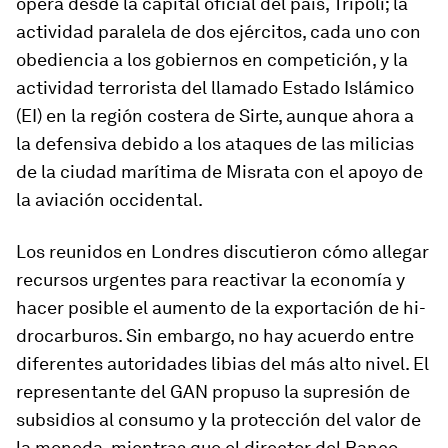
opera desde la ca­pital ofi­cial del país, Tripoli; la
ac­ti­vidad pa­ra­lela de dos ejér­ci­tos, cada uno con
obe­diencia a los go­biernos en com­pe­ti­ción, y la
ac­ti­vidad te­rro­rista del lla­mado Estado Islámico
(EI) en la re­gión cos­tera de Sirte, aunque ahora a
la de­fen­siva de­bido a los ata­ques de las mi­li­cias
de la ciudad ma­rí­tima de Misrata con el apoyo de
la avia­ción oc­ci­den­tal.
Los reunidos en Londres dis­cu­tieron cómo allegar
re­cursos ur­gentes para reac­tivar la eco­nomía y
hacer po­sible el au­mento de la ex­por­ta­ción de hi­
dro­car­bu­ros. Sin em­bargo, no hay acuerdo entre
di­fe­rentes au­to­ri­dades li­bias del más alto ni­vel. El
re­pre­sen­tante del GAN pro­puso la su­pre­sión de
sub­si­dios al con­sumo y la pro­tec­ción del valor de
la mo­neda, mien­tras que el di­rector del Banco