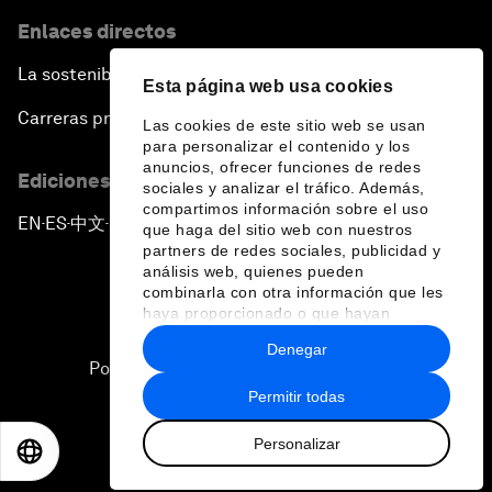
Enlaces directos
La sostenibilidad en el Foro
Esta página web usa cookies
Carreras profesionales
Las cookies de este sitio web se usan
para personalizar el contenido y los
anuncios, ofrecer funciones de redes
Ediciones en otros idiomas
sociales y analizar el tráfico. Además,
compartimos información sobre el uso
EN
ES
中文
日本語
▪
▪
▪
que haga del sitio web con nuestros
partners de redes sociales, publicidad y
análisis web, quienes pueden
combinarla con otra información que les
haya proporcionado o que hayan
recopilado a partir del uso que haya
Denegar
hecho de sus servicios.
Política de privacidad y normas de uso
Permitir todas
Sitemap
Personalizar
©
2026
Foro Económico Mundial
EN
ES
中文
日本語