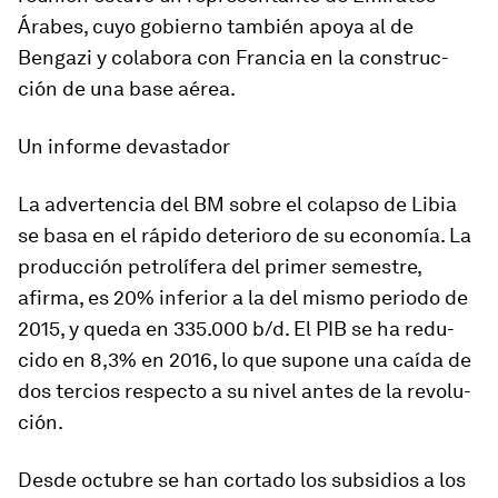
Árabes, cuyo go­bierno tam­bién apoya al de
Bengazi y co­la­bora con Francia en la cons­truc­
ción de una base aé­rea.
Un in­forme de­vas­tador
La ad­ver­tencia del BM sobre el co­lapso de Libia
se basa en el rá­pido de­te­rioro de su eco­no­mía. La
pro­duc­ción pe­tro­lí­fera del primer se­mes­tre,
afirma, es 20% in­fe­rior a la del mismo pe­riodo de
2015, y queda en 335.000 b/d. El PIB se ha re­du­
cido en 8,3% en 2016, lo que su­pone una caída de
dos ter­cios res­pecto a su nivel antes de la re­vo­lu­
ción.
Desde oc­tubre se han cor­tado los sub­si­dios a los