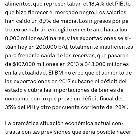
ali­men­tos, que re­pre­sen­taban el 18,4% del PIB, lo
que hizo flo­recer el mer­cado ne­gro. Los sa­la­rios
han caído un 8,7% de me­dia. Los in­gresos por pe­
tróleo se ha­brán en­co­gido en este año hasta los
8.000 mi­llo­ne­s/­di­na­res, y las ex­por­ta­ciones se si­
túan hoy en 200.000 b/d, to­tal­mente in­su­fi­cientes
para frenar la caída de las re­ser­vas, que pa­saron
de $107.000 mi­llones en 2013 a $43.000 mi­llones
en la ac­tua­li­dad. El BM no cree que el au­mento de
las ex­por­ta­ciones en 2017 sub­sane el dé­ficit del
es­tado y cubra las im­por­ta­ciones de bienes de
con­sumo, con lo que prevé un dé­ficit fiscal del
35% del PIB y otro por cuenta co­rriente del 28%.
La dra­má­tica si­tua­ción eco­nó­mica ac­tual con­
trasta con las pre­vi­siones que sería po­sible hacer