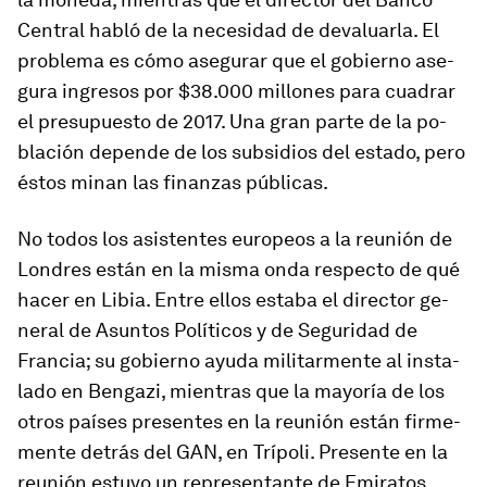
Central habló de la ne­ce­sidad de de­va­luarla. El
pro­blema es cómo ase­gurar que el go­bierno ase­
gura in­gresos por $38.000 mi­llones para cua­drar
el pre­su­puesto de 2017. Una gran parte de la po­
bla­ción de­pende de los sub­si­dios del es­tado, pero
éstos minan las fi­nanzas pú­bli­cas.
No todos los asis­tentes eu­ro­peos a la reunión de
Londres están en la misma onda res­pecto de qué
hacer en Libia. Entre ellos es­taba el di­rector ge­
neral de Asuntos Políticos y de Seguridad de
Francia; su go­bierno ayuda mi­li­tar­mente al ins­ta­
lado en Bengazi, mien­tras que la ma­yoría de los
otros países pre­sentes en la reunión están fir­me­
mente de­trás del GAN, en Trípoli. Presente en la
reunión es­tuvo un re­pre­sen­tante de Emiratos