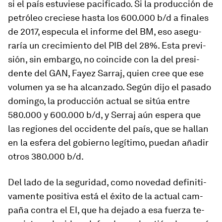
si el país es­tu­viese pa­ci­fi­cado. Si la pro­duc­ción de
pe­tróleo cre­ciese hasta los 600.000 b/d a fi­nales
de 2017, es­pe­cula el in­forme del BM, eso ase­gu­
raría un cre­ci­miento del PIB del 28%. Esta pre­vi­
sión, sin em­bargo, no coin­cide con la del pre­si­
dente del GAN, Fayez Sarraj, quien cree que ese
vo­lumen ya se ha al­can­zado. Según dijo el pa­sado
do­mingo, la pro­duc­ción ac­tual se sitúa entre
580.000 y 600.000 b/d, y Serraj aún es­pera que
las re­giones del oc­ci­dente del país, que se ha­llan
en la es­fera del go­bierno le­gí­timo, puedan añadir
otros 380.000 b/d.
Del lado de la se­gu­ri­dad, como no­vedad de­fi­ni­ti­
va­mente po­si­tiva está el éxito de la ac­tual cam­
paña contra el EI, que ha de­jado a esa fuerza te­