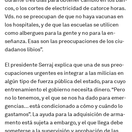
cos, o los cortes de elec­tri­cidad de ca­torce ho­ras.
Vds. no se preo­cupan de que no haya va­cunas en
los hos­pi­ta­les, y de que las es­cuelas se uti­licen
como al­ber­gues para la gente y no para la en­
señanza. Esas son las preo­cu­pa­ciones de los ciu­
da­danos li­bios”.
El pre­si­dente Serraj ex­plica que una de sus preo­
cu­pa­ciones ur­gentes es in­te­grar a las mi­li­cias en
algún tipo de fuerza pú­blica del es­tado, para cuyo
en­tre­na­miento el go­bierno ne­ce­sita di­nero. “Pero
no lo te­ne­mos, y el que se nos ha dado para emer­
gen­cias… está con­di­cio­nado a cómo y cuándo lo
gas­ta­mos”. La ayuda para la ad­qui­si­ción de ar­ma­
mento está su­jeta a em­bargo, y el que llega debe
so­me­terse a la su­per­vi­sión y apro­ba­ción de las