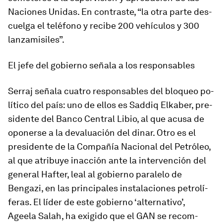
Naciones Unidas. En con­traste, “la otra parte des­
cuelga el te­lé­fono y re­cibe 200 vehículos y 300
lan­za­mi­si­les”.
El jefe del go­bierno señala a los res­pon­sa­bles
Serraj señala cuatro res­pon­sa­bles del blo­queo po­
lí­tico del país: uno de ellos es Saddiq Elkaber, pre­
si­dente del Banco Central Libio, al que acusa de
opo­nerse a la de­va­lua­ción del di­nar. Otro es el
pre­si­dente de la Compañía Nacional del Petróleo,
al que atri­buye inac­ción ante la in­ter­ven­ción del
ge­neral Hafter, leal al go­bierno pa­ra­lelo de
Bengazi, en las prin­ci­pales ins­ta­la­ciones pe­tro­lí­
fe­ras. El líder de este go­bierno ‘alternativo’,
Ageela Salah, ha exi­gido que el GAN se re­com­