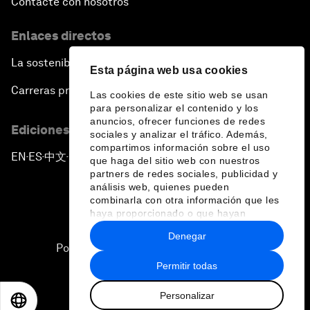
Contacte con nosotros
Enlaces directos
La sostenibilidad en el Foro
Esta página web usa cookies
Carreras profesionales
Las cookies de este sitio web se usan
para personalizar el contenido y los
anuncios, ofrecer funciones de redes
Ediciones en otros idiomas
sociales y analizar el tráfico. Además,
compartimos información sobre el uso
EN
ES
中文
日本語
▪
▪
▪
que haga del sitio web con nuestros
partners de redes sociales, publicidad y
análisis web, quienes pueden
combinarla con otra información que les
haya proporcionado o que hayan
recopilado a partir del uso que haya
Denegar
hecho de sus servicios.
Política de privacidad y normas de uso
Permitir todas
Sitemap
Personalizar
©
2026
Foro Económico Mundial
EN
ES
中文
日本語