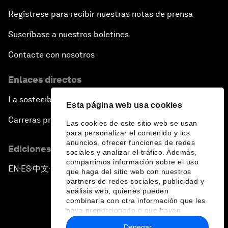
Regístrese para recibir nuestras notas de prensa
Suscríbase a nuestros boletines
Contacte con nosotros
Enlaces directos
La sostenibilidad en el Foro
Esta página web usa cookies
Carreras profesionales
Las cookies de este sitio web se usan
para personalizar el contenido y los
anuncios, ofrecer funciones de redes
Ediciones en otros idiomas
sociales y analizar el tráfico. Además,
compartimos información sobre el uso
EN
ES
中文
日本語
▪
▪
▪
que haga del sitio web con nuestros
partners de redes sociales, publicidad y
análisis web, quienes pueden
combinarla con otra información que les
haya proporcionado o que hayan
recopilado a partir del uso que haya
Denegar