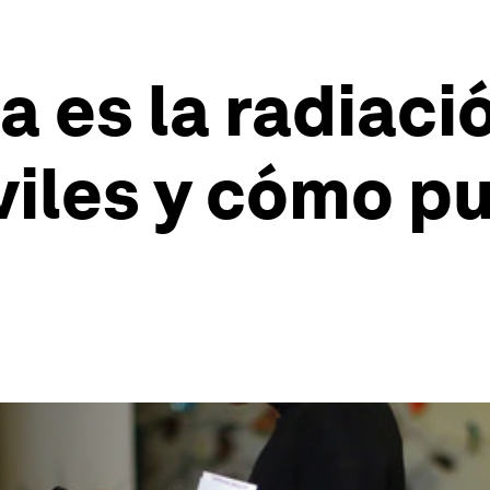
 es la radiaci
viles y cómo p