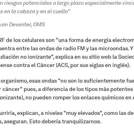
n riesgos potenciales a largo plazo especialmente vinc
 en la cabeza y en el cuello"
 van Deventer, OMS
RF de los celulares son "una forma de
energía electro
entra entre las ondas de radio FM y las microondas. Y
adiación no ionizante
", explica en su sitio web la Soci
nse contra el Cáncer (ACS, por sus siglas en inglés).
 organismo, esas ondas
"no son lo suficientemente fu
r cáncer"
pues, a diferencia de los tipos más potentes
ionizante), no pueden romper los enlaces químicos en 
urriría, explican, a niveles "muy elevados", como las d
 aseguran. Esto debería tranquilizarnos.