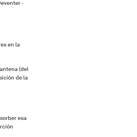
Deventer -
es en la
antena (del
sición de la
sorber esa
rción