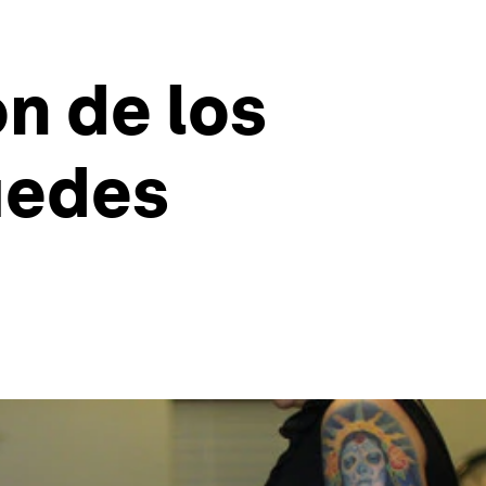
ón de los
uedes