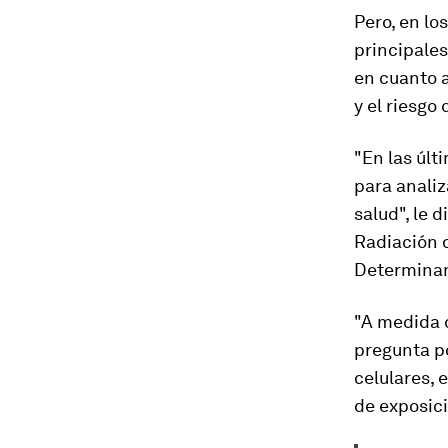
Pero, en lo
principale
en cuanto 
y el riesgo
"En las últ
para analiz
salud", le 
Radiación 
Determinant
"A medida 
pregunta po
celulares, 
de exposic