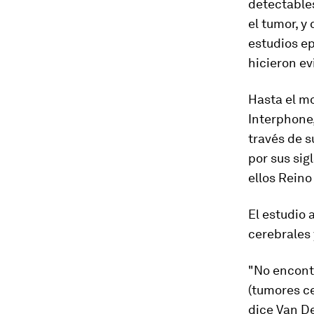
detectable
el tumor
, y
estudios e
hicieron ev
Hasta el mo
Interphone
través de s
por sus sig
ellos Reino
El estudio 
cerebrales 
"No encont
(tumores ce
dice Van D