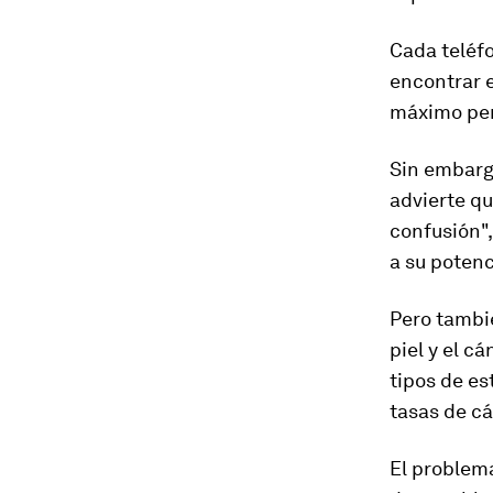
Cada teléfo
encontrar e
máximo perm
Sin embarg
advierte q
confusión",
a su potenc
Pero tambié
piel y el cá
tipos de es
tasas de cá
El problema