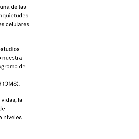
-una de las
inquietudes
es celulares
estudios
o nuestra
rograma de
d (OMS).
vidas, la
de
a niveles