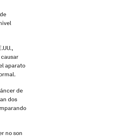
ede
nivel
.UU.,
 causar
el aparato
normal.
áncer de
izan dos
comparando
er no son