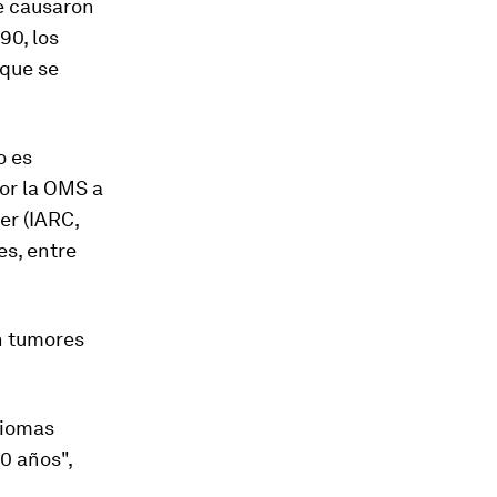
e causaron
90, los
 que se
o es
por la OMS a
er (IARC,
es, entre
on tumores
giomas
0 años",