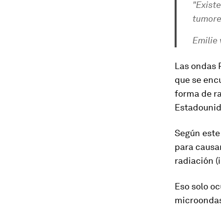
"Existe
tumores
Emilie
Las ondas 
que se encu
forma de
r
Estadounide
Según este
para causa
radiación (
Eso solo oc
microondas,