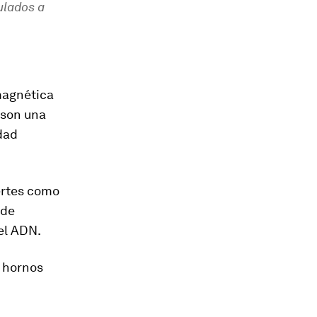
ulados a
magnética
 son una
edad
ertes como
 de
el ADN.
e hornos