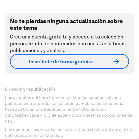
No te pierdas ninguna actualización sobre
este tema
Crea una cuenta gratuita y accede a tu colección
personalizada de contenidos con nuestras últimas
publicaciones y análisis.
Inscríbete de forma gratuita
Licencia y republicación
Los artículos del Foro Económico Mundial pueden volver a
publicarse de acuerdo con la Licencia Pública Internacional
Creative Commons Reconocimiento-NoComercial-
SinObraDerivada 4.0, y de acuerdo con nuestras condiciones de
uso.
Las opiniones expresadas en este artículo son las del autor y no
del Foro Económico Mundial.