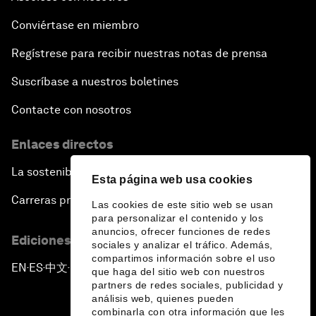
Conviértase en miembro
Regístrese para recibir nuestras notas de prensa
Suscríbase a nuestros boletines
Contacte con nosotros
Enlaces directos
La sostenibilidad en el Foro
Esta página web usa cookies
Carreras profesionales
Las cookies de este sitio web se usan
para personalizar el contenido y los
anuncios, ofrecer funciones de redes
Ediciones en otros idiomas
sociales y analizar el tráfico. Además,
compartimos información sobre el uso
EN
ES
中文
日本語
▪
▪
▪
que haga del sitio web con nuestros
partners de redes sociales, publicidad y
análisis web, quienes pueden
combinarla con otra información que les