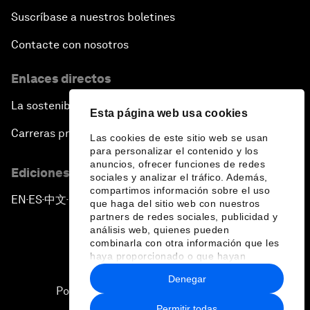
Suscríbase a nuestros boletines
Contacte con nosotros
Enlaces directos
La sostenibilidad en el Foro
Esta página web usa cookies
Carreras profesionales
Las cookies de este sitio web se usan
para personalizar el contenido y los
anuncios, ofrecer funciones de redes
Ediciones en otros idiomas
sociales y analizar el tráfico. Además,
compartimos información sobre el uso
EN
ES
中文
日本語
▪
▪
▪
que haga del sitio web con nuestros
partners de redes sociales, publicidad y
análisis web, quienes pueden
combinarla con otra información que les
haya proporcionado o que hayan
recopilado a partir del uso que haya
Denegar
hecho de sus servicios.
Política de privacidad y normas de uso
Permitir todas