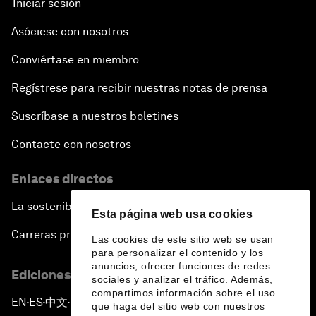
Iniciar sesión
Asóciese con nosotros
Conviértase en miembro
Regístrese para recibir nuestras notas de prensa
Suscríbase a nuestros boletines
Contacte con nosotros
Enlaces directos
La sostenibilidad en el Foro
Esta página web usa cookies
Carreras profesionales
Las cookies de este sitio web se usan
para personalizar el contenido y los
anuncios, ofrecer funciones de redes
Ediciones en otros idiomas
sociales y analizar el tráfico. Además,
compartimos información sobre el uso
EN
ES
中文
日本語
▪
▪
▪
que haga del sitio web con nuestros