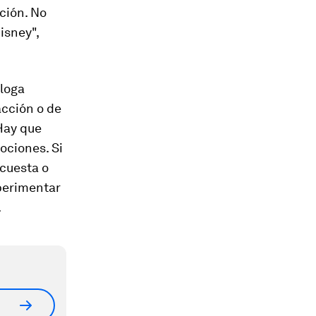
cción. No
isney",
óloga
acción o de
Hay que
ociones. Si
 cuesta o
xperimentar
.