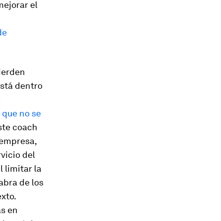
mejorar el
de
ierden
está dentro
n
 que no se
este
coach
a empresa,
vicio del
 limitar la
abra de los
exto.
as en