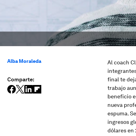
Alba Moraleda
Al
coach
Cl
integrante
Comparte:
final te de
trabajo aun
beneficio e
nueva profe
espuma. Seg
ingresos g
dólares en