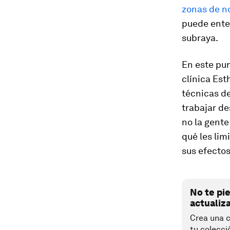
zonas de n
puede ente
subraya.
En este pun
clínica Est
técnicas d
trabajar de
no la gente
qué les lim
sus efectos
No te pi
actualiz
Crea una c
tu colecci