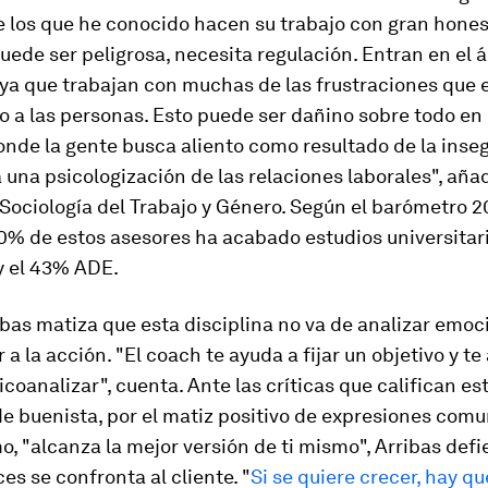
 los que he conocido hacen su trabajo con gran hones
uede ser peligrosa, necesita regulación. Entran en el á
 ya que trabajan con muchas de las frustraciones que 
 a las personas. Esto puede ser dañino sobre todo en
nde la gente busca aliento como resultado de la inse
 una psicologización de las relaciones laborales", aña
Sociología del Trabajo y Género. Según el barómetro 2
0% de estos asesores ha acabado estudios universitar
y el 43% ADE.
bas matiza que esta disciplina no va de analizar emoc
 a la acción. "El
coach
te ayuda a fijar un objetivo y t
icoanalizar", cuenta. Ante las críticas que califican es
de buenista, por el matiz positivo de expresiones com
 "alcanza la mejor versión de ti mismo", Arribas def
s se confronta al cliente. "
Si se quiere crecer, hay qu