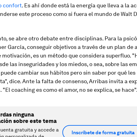
o confort
. Es ahí donde está la energía que lleva a la a
nderse este proceso como si fuera el mundo de Walt D
to, se abre otro debate entre disciplinas. Para la psic
her García, conseguir objetivos a través de un plan de 
e motivación, es un método que considera superfluo. "
sde las inseguridades y los miedos, o sea, sobre las em
 puede cambiar sus hábitos pero sin saber por qué les
ita", dice. Ante la falta de consenso, Arribas invita a e
. "El
coaching
es como el amor, no se explica, se hace"
erdas ninguna
ación sobre este tema
uenta gratuita y accede a
Inscríbete de forma gratuita
ón personalizada de