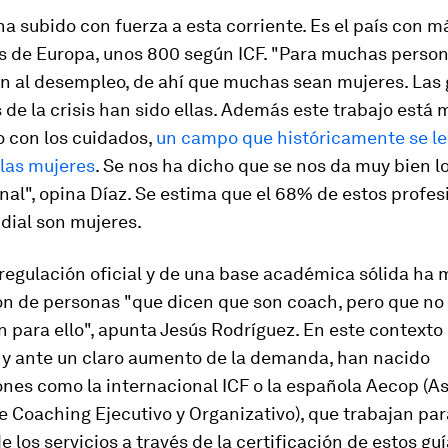
a subido con fuerza a esta corriente. Es el país con 
os de Europa, unos 800 según ICF. "Para muchas person
ón al desempleo, de ahí que muchas sean mujeres. Las
de la crisis han sido ellas. Además este trabajo está 
o con los cuidados,
un campo que históricamente se le
 las mujeres
. Se nos ha dicho que se nos da muy bien lo
nal", opina Díaz. Se estima que el 68% de estos profes
dial son mujeres.
 regulación oficial y de una base académica sólida ha 
ión de personas "que dicen que son
coach
, pero que no
 para ello", apunta Jesús Rodríguez. En este contexto
, y ante un claro aumento de la demanda, han nacido
nes como la internacional ICF o la española Aecop (A
 Coaching Ejecutivo y Organizativo), que trabajan pa
e los servicios a través de la certificación de estos guí