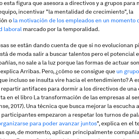
 esta figura que asesora a directivos y a grupos para 
equipo, incentivar "la mentalidad de crecimiento", la
ión o
la motivación de los empleados en un momento 
d laboral
marcado por la temporalidad.
sas se están dando cuenta de que si no evolucionan p
stá de moda salir a buscar talentos pero el potencial 
añías, no sale a la luz porque las formas de actuar so
 explica Arribas. Pero, ¿cómo se consigue que
un grupo
que incluso se insulta vire hacia el entendimiento? A 
 repartir antifaces para dormir a los directivos de un
a en el libro
La transformación de las empresas al ser
nse, 2017). Una técnica que busca mejorar la escucha al
s participantes empezaron a respetar los turnos de pal
organizarse para poder avanzar juntos
", explica en el t
as que, de momento, aplican principalmente compañí