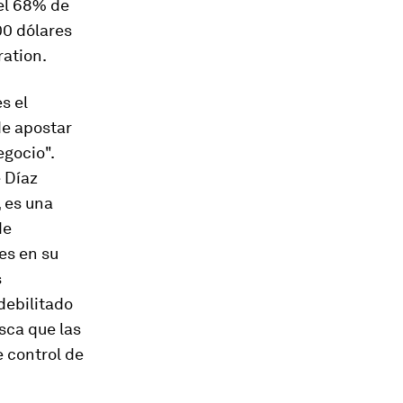
el 68% de
00 dólares
ration.
s el
de apostar
egocio".
é Díaz
 es una
de
es en su
s
debilitado
sca que las
e control de