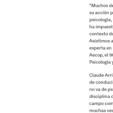
"Muchos de
su acción p
psicología,
ha impuesto
contexto do
Asistimos a
experta en 
Aecop, el 9
Psicología 
Claude Arri
de conducir
no va de ps
disciplina 
campo como,
muchas vece