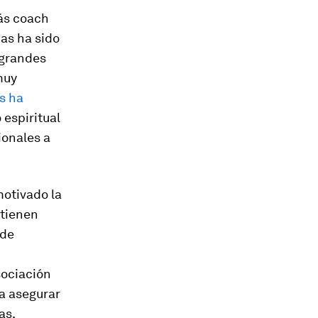
más
coach
as ha sido
 grandes
muy
s ha
 espiritual
ionales a
motivado la
 tienen
 de
sociación
ra asegurar
as.