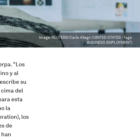
Image:
REUTERS/Carlo Allegri (UNITED STATES - Tags:
BUSINESS EMPLOYMENT)
erpa. "Los
no y al
describe su
a cima del
para esta
o la
ation), los
es de
s han