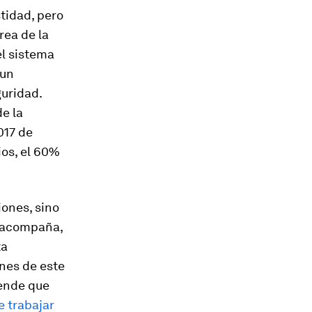
tidad, pero
rea de la
el sistema
 un
guridad.
de la
017 de
ios, el 60%
iones, sino
e acompaña,
ta
unes de este
iende que
e trabajar