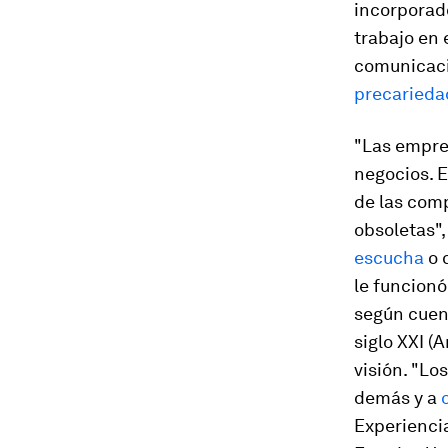
incorporado
trabajo en 
comunicac
precarieda
"Las empre
negocios. E
de las comp
obsoletas",
escucha
o 
le funcionó
según cuent
siglo XXI
(A
visión. "Lo
demás y a
Experienci