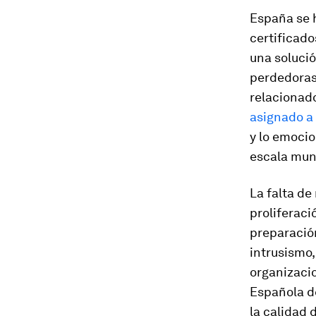
España se h
certificad
una soluci
perdedoras 
relacionad
asignado a
y lo emocio
escala mun
La falta de
proliferac
preparación
intrusismo
organizacio
Española de
la calidad d