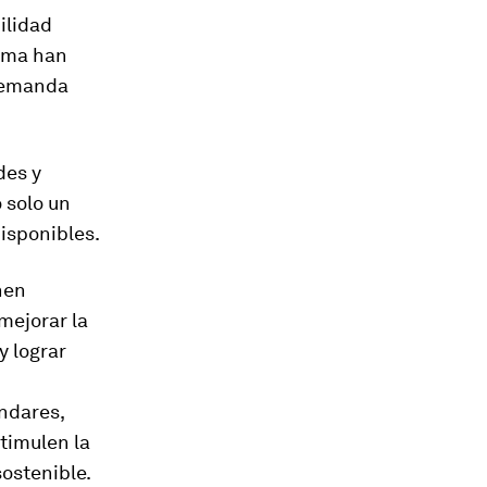
ilidad
lima han
 demanda
des y
 solo un
isponibles.
nen
mejorar la
y lograr
ndares,
timulen la
ostenible.