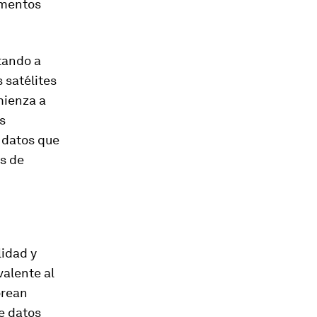
ementos
tando a
 satélites
mienza a
s
 datos que
as de
idad y
valente al
orean
e datos