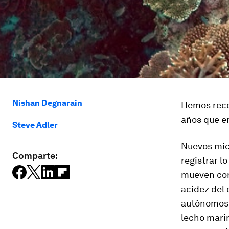
Nishan Degnarain
Hemos reco
años que en
Steve Adler
Nuevos micr
Comparte:
registrar l
mueven con 
acidez del 
autónomos 
lecho marin