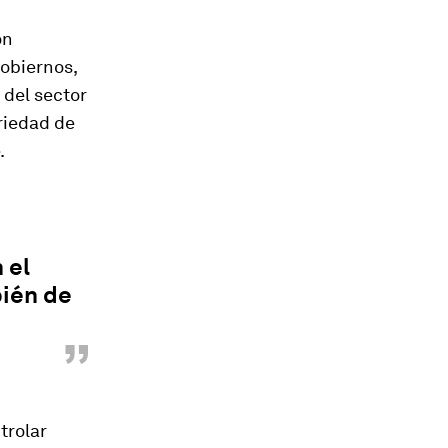
on
gobiernos,
 del sector
riedad de
.
 el
bién de
”
trolar