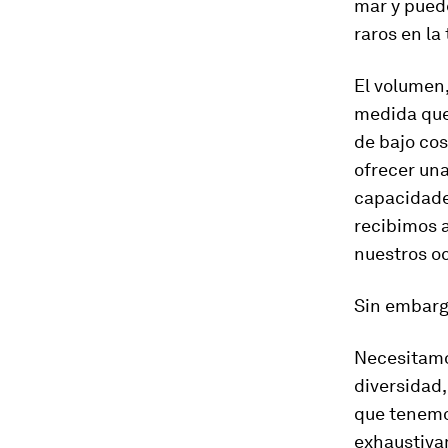
mar y pued
raros en la 
El volumen,
medida que 
de bajo co
ofrecer un
capacidade
recibimos a
nuestros o
Sin embargo
Necesitamo
diversidad,
que tenemos
exhaustiva