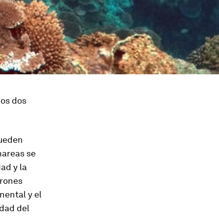
mos dos
pueden
mareas se
ad y la
Drones
ental y el
idad del