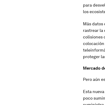
para desvel
los ecosist
Más datos d
rastrear la
colisiones 
colocación 
teleinformá
proteger la
Mercado de
Pero aún e
Esta nueva 
poco sumin
suministro 