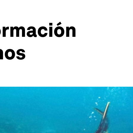
ormación
nos