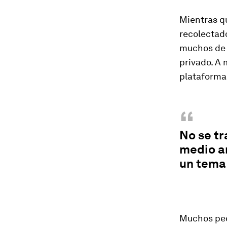
Mientras q
recolectado
muchos de l
privado. A
plataforma
“
No se tr
medio am
un tema
Muchos peq