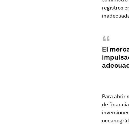
registros e
inadecuada
“
El merca
impulsad
adecua
Para abrir
de financi
inversiones
oceanográf