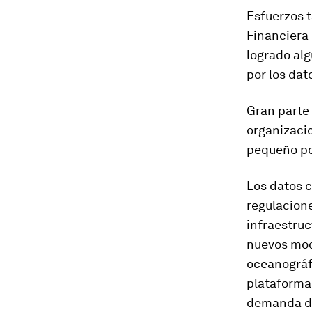
Esfuerzos t
Financiera 
logrado al
por los dat
Gran parte 
organizacio
pequeño po
Los datos 
regulacione
infraestruc
nuevos mod
oceanográf
plataformas
demanda de