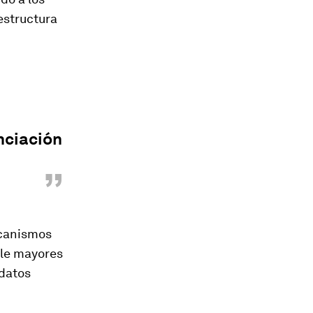
estructura
anciación
”
ecanismos
ule mayores
 datos