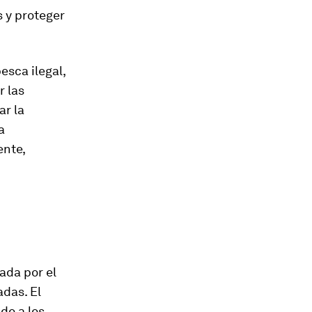
s y proteger
esca ilegal,
r las
ar la
a
ente,
ada por el
das. El
do a los