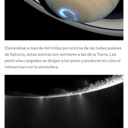
Elevándose a más de mil millas por encima de las nubes polares
de Saturno, estas auroras son similares a las de la Tierra. Las
partículas cargadas se dirigen a los polos y producen el color al
interactuar con la atmósfera.