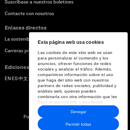
Suscríbase a nuestros boletines
Contacte con nosotros
Enlaces directos
La sostenibilidad en el Foro
Esta página web usa cookies
Carreras profesionales
Las cookies de este sitio web se usan
para personalizar el contenido y los
anuncios, ofrecer funciones de redes
Ediciones en otros idiomas
sociales y analizar el tráfico. Además,
compartimos información sobre el uso
EN
ES
中文
日本語
▪
▪
▪
que haga del sitio web con nuestros
partners de redes sociales, publicidad y
análisis web, quienes pueden
combinarla con otra información que les
haya proporcionado o que hayan
recopilado a partir del uso que haya
Denegar
hecho de sus servicios.
Política de privacidad y normas de uso
Permitir todas
Sitemap