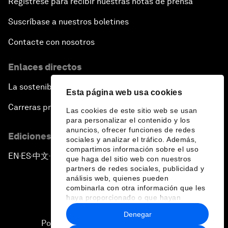
Regístrese para recibir nuestras notas de prensa
Suscríbase a nuestros boletines
Contacte con nosotros
Enlaces directos
La sostenibilidad en el Foro
Esta página web usa cookies
Carreras profesionales
Las cookies de este sitio web se usan
para personalizar el contenido y los
anuncios, ofrecer funciones de redes
Ediciones en otros idiomas
sociales y analizar el tráfico. Además,
compartimos información sobre el uso
EN
ES
中文
日本語
▪
▪
▪
que haga del sitio web con nuestros
partners de redes sociales, publicidad y
análisis web, quienes pueden
combinarla con otra información que les
haya proporcionado o que hayan
recopilado a partir del uso que haya
Denegar
hecho de sus servicios.
Política de privacidad y normas de uso