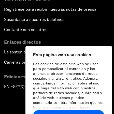
Regístrese para recibir nuestras notas de prensa
Suscríbase a nuestros boletines
Contacte con nosotros
Enlaces directos
La sostenibilidad en el Foro
Esta página web usa cookies
Carreras profesionales
Las cookies de este sitio web se usan
para personalizar el contenido y los
anuncios, ofrecer funciones de redes
Ediciones en otros idiomas
sociales y analizar el tráfico. Además,
compartimos información sobre el uso
EN
ES
中文
日本語
▪
▪
▪
que haga del sitio web con nuestros
partners de redes sociales, publicidad y
análisis web, quienes pueden
combinarla con otra información que les
haya proporcionado o que hayan
recopilado a partir del uso que haya