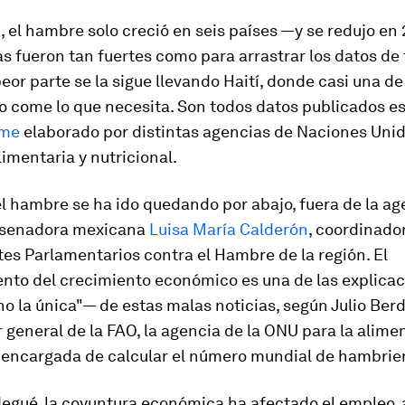
, el hambre solo creció en seis países —y se redujo en
s fueron tan fuertes como para arrastrar los datos de 
peor parte se la sigue llevando Haití, donde casi una d
o come lo que necesita. Son todos datos publicados e
rme
elaborado por distintas agencias de Naciones Unid
limentaria y nutricional.
l hambre se ha ido quedando por abajo, fuera de la ag
 senadora mexicana
Luisa María Calderón
, coordinado
tes Parlamentarios contra el Hambre de la región. El
nto del crecimiento económico es una de las explica
 la única"— de estas malas noticias, según Julio Ber
 general de la FAO, la agencia de la ONU para la alimen
a encargada de calcular el número mundial de hambrie
egué, la coyuntura económica ha afectado el empleo, 