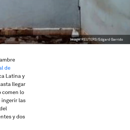
Image:
REUTERS/Edgard Garrido
 hambre
al de
a Latina y
asta llegar
o comen lo
 ingerir las
del
entes y dos