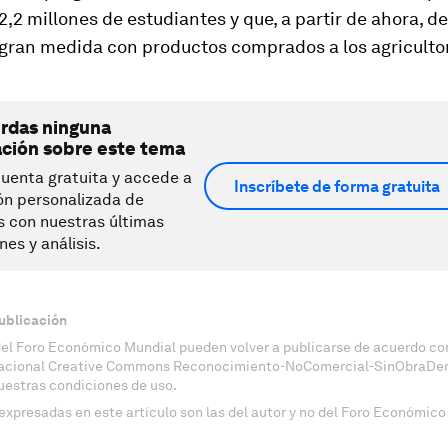
2,2 millones de estudiantes y que, a partir de ahora, d
 gran medida con productos comprados a los agricultor
erdas ninguna
ación sobre este tema
uenta gratuita y accede a
Inscríbete de forma gratuita
ón personalizada de
s con nuestras últimas
nes y análisis.
ublicación
del Foro Económico Mundial pueden volver a publicarse de acuerdo con
nacional Creative Commons Reconocimiento-NoComercial-SinObraDeri
uestras condiciones de uso.
expresadas en este artículo son las del autor y no del Foro Económico