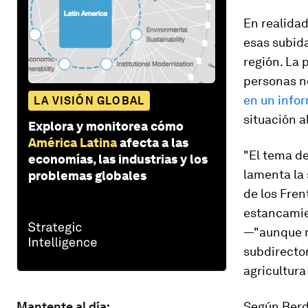
En realidad
esas subida
región. La 
personas n
en un info
LA VISIÓN GLOBAL
situación a
Explora y monitorea cómo
América Latina
afecta a las
"El tema de
economías, las industrias y los
lamenta la
problemas globales
de los Fren
estancamie
—"aunque no
subdirector
agricultur
Mantente al día:
Según Berd