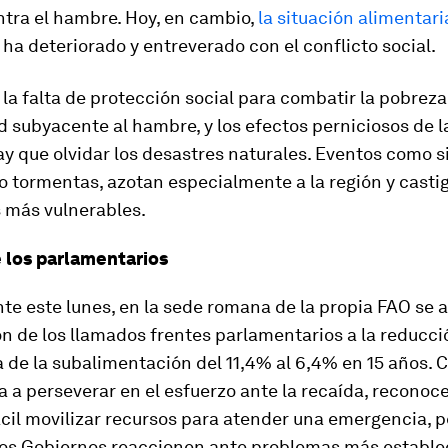
ntra el hambre. Hoy, en cambio,
la situación alimentari
ha deteriorado y entreverado con el conflicto social.
a falta de protección social para combatir la pobreza 
 subyacente al hambre, y los efectos perniciosos de la
y que olvidar los desastres naturales. Eventos como s
 tormentas, azotan especialmente a la región y casti
s más vulnerables.
e los parlamentarios
e este lunes, en la sede romana de la propia FAO se a
n de los llamados frentes parlamentarios a la reducci
 de la subalimentación del 11,4% al 6,4% en 15 años. 
 a perseverar en el esfuerzo ante la recaída, reconoc
ácil movilizar recursos para atender una emergencia, 
 los Gobiernos reaccionen ante problemas más estable