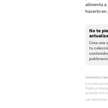
alimenta a 
hacerlo en
No te pi
actualiz
Crea una c
tu colecci
contenido
publicacio
Licencia y rep
Los artículos 
Pública Inter
acuerdo con n
Las opiniones 