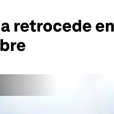
a retrocede en 
mbre