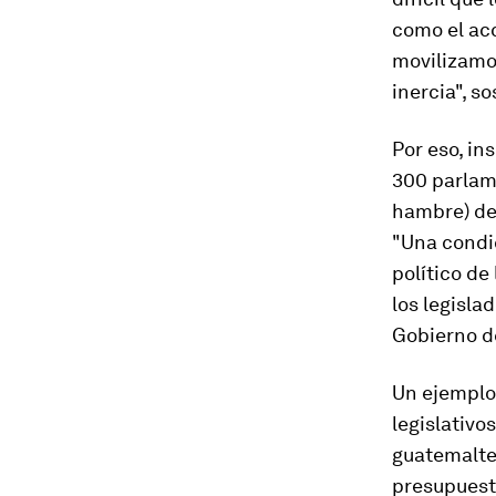
como el acc
movilizamo
inercia", s
Por eso, in
300 parlam
hambre) de
"Una condi
político de
los legisla
Gobierno de
Un ejemplo 
legislativo
guatemalte
presupuest