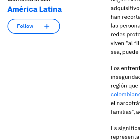
América Latina
adquisitivo
han recort
las persona
Follow
redes prot
viven "al f
sea, puede 
Los enfren
insegurida
región que 
colombian
el narcotrá
familias", 
Es signific
representan