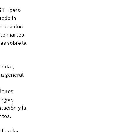
 21— pero
toda la
e cada dos
ste martes
as sobre la
enda",
ra general
ciones
degué,
tación y la
ntos.
al poder