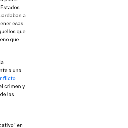
s Estados
guardaban a
tener esas
quellos que
queño que
la
nte a una
nflicto
el crimen y
 de las
cativo" en