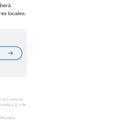
eberá
es locales.
 la Licencia
vada 4.0, y de
 Mundial.