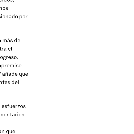
 nos
cionado por
 a más de
ra el
ogreso.
ompromiso
 Y añade que
ntes del
s esfuerzos
amentarios
an que