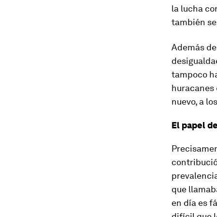
la lucha co
también se 
Además de l
desigualdad
tampoco ha
huracanes o
nuevo, a lo
El papel d
Precisament
contribució
prevalencia
que llamaba
en día es f
difícil que