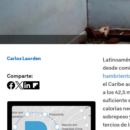
Carlos Laorden
Latinoamér
desde comie
Comparte:
hambriento
el Caribe a
a los 42,5 
suficiente 
calorías ne
sobrepeso y
tercios de 