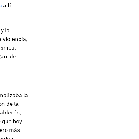
a
allí
y la
 violencia,
ismos,
gan, de
nalizaba la
ón de la
Calderón,
e que hoy
pero más
cidos,