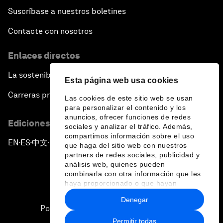
Suscríbase a nuestros boletines
Contacte con nosotros
Enlaces directos
La sostenibilidad en el Foro
Esta página web usa cookies
Carreras profesionales
Las cookies de este sitio web se usan
para personalizar el contenido y los
anuncios, ofrecer funciones de redes
Ediciones en otros idiomas
sociales y analizar el tráfico. Además,
compartimos información sobre el uso
EN
ES
中文
日本語
▪
▪
▪
que haga del sitio web con nuestros
partners de redes sociales, publicidad y
análisis web, quienes pueden
combinarla con otra información que les
haya proporcionado o que hayan
recopilado a partir del uso que haya
Denegar
hecho de sus servicios.
Política de privacidad y normas de uso
Permitir todas