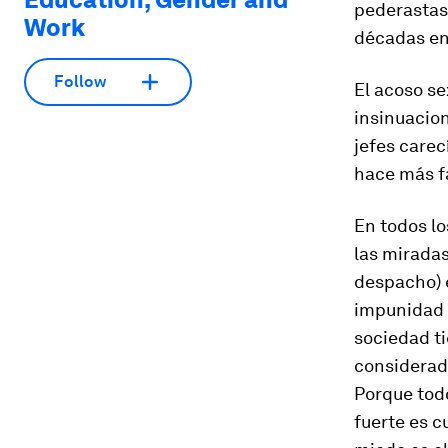
pederastas 
Work
décadas en 
Follow
El acoso se
insinuacion
jefes carec
hace más fá
En todos lo
las miradas 
despacho) e
impunidad d
sociedad ti
considerado
Porque todo
fuerte es 