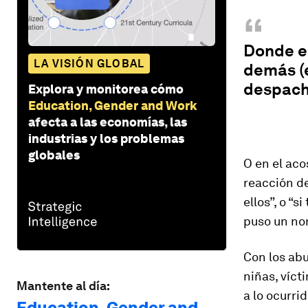
“
Donde el
LA VISIÓN GLOBAL
demás (en
despacho
Explora y monitorea cómo
Education, Gender and Work
afecta a las economías, las
industrias y los problemas
globales
O en el aco
reacción de
ellos”, o “s
puso un no
Con los abu
niñas, víct
Mantente al día:
a lo ocurri
Education, Gender and