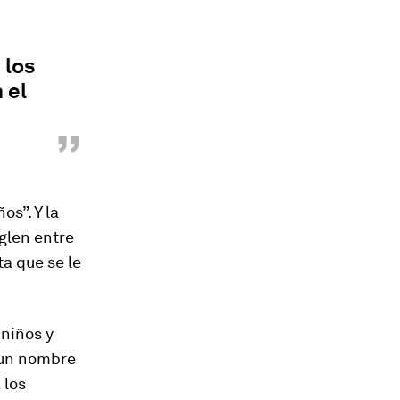
 los
 el
”
os”. Y la
glen entre
ta que se le
 niños y
e un nombre
 los