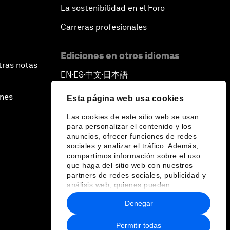
La sostenibilidad en el Foro
Carreras profesionales
Ediciones en otros idiomas
tras notas
EN
ES
中文
日本語
▪
▪
▪
ines
Esta página web usa cookies
Las cookies de este sitio web se usan
para personalizar el contenido y los
anuncios, ofrecer funciones de redes
sociales y analizar el tráfico. Además,
compartimos información sobre el uso
que haga del sitio web con nuestros
partners de redes sociales, publicidad y
análisis web, quienes pueden
combinarla con otra información que les
Denegar
haya proporcionado o que hayan
recopilado a partir del uso que haya
hecho de sus servicios.
Permitir todas