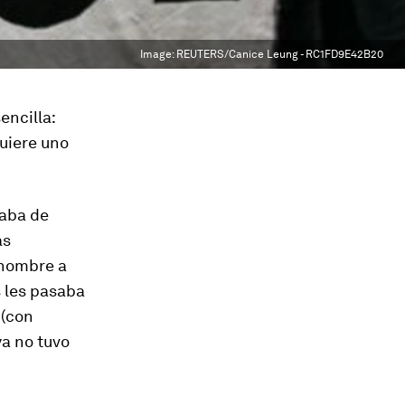
Image:
REUTERS/Canice Leung - RC1FD9E42B20
encilla:
uiere uno
laba de
as
o nombre a
s les pasaba
 (con
ya no tuvo