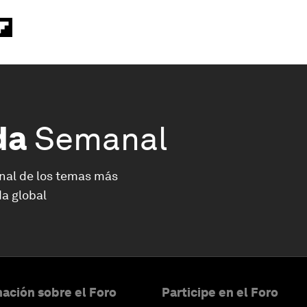
da
Semanal
nal de los temas más
a global
ación sobre el Foro
Participe en el Foro