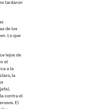
les tardaron
as
as de los
nen. Lo que
ce lejos de
en el
ca a la
laro, la
or
jefe).
la contra el
rosos. El