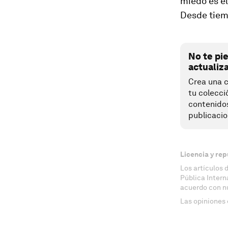
miedo es el
Desde tiem
No te pi
actualiz
Crea una c
tu colecci
contenido
publicacio
Licencia y rep
Los artículos 
Pública Inter
acuerdo con n
Las opiniones 