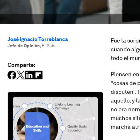
José Ignacio Torreblanca
Fue la sorp
Jefe de Opinión
,
El País
cuando alg
todo el mu
Comparte:
Piensen en 
“cosas de p
discuten”. 
aquello, y 
no era norm
muchos sile
marcha atr