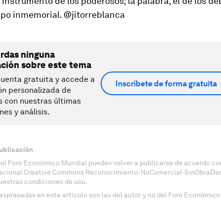
 instrumento de los poderosos; la palabra, el de los déb
po inmemorial.
@jitorreblanca
erdas ninguna
ación sobre este tema
uenta gratuita y accede a
Inscríbete de forma gratuita
ón personalizada de
s con nuestras últimas
nes y análisis.
ublicación
del Foro Económico Mundial pueden volver a publicarse de acuerdo con
nacional Creative Commons Reconocimiento-NoComercial-SinObraDeri
uestras condiciones de uso.
expresadas en este artículo son las del autor y no del Foro Económico