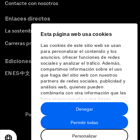
Contacte con nosotros
Enlaces directos
La sostenibilidad en el Foro
Esta página web usa cookies
Carreras profesionales
Las cookies de este sitio web se usan
para personalizar el contenido y los
anuncios, ofrecer funciones de redes
Ediciones en otros idiomas
sociales y analizar el tráfico. Además,
compartimos información sobre el uso
EN
ES
中文
日本語
▪
▪
▪
que haga del sitio web con nuestros
partners de redes sociales, publicidad y
análisis web, quienes pueden
combinarla con otra información que les
haya proporcionado o que hayan
recopilado a partir del uso que haya
Denegar
hecho de sus servicios.
Política de privacidad y normas de uso
Permitir todas
Sitemap
Personalizar
©
2026
Foro Económico Mundial
EN
ES
中文
日本語