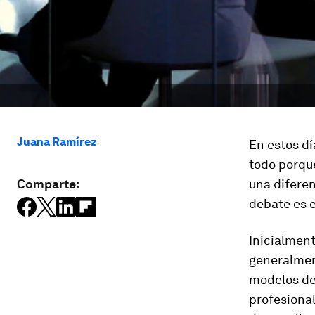
Juana Ramírez
En estos d
todo porqu
Comparte:
una difere
debate es 
Inicialment
generalmen
modelos de
profesional