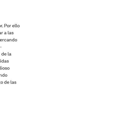
 Por ello
r a las
cercando
-
 de la
didas
lioso
ando
o de las