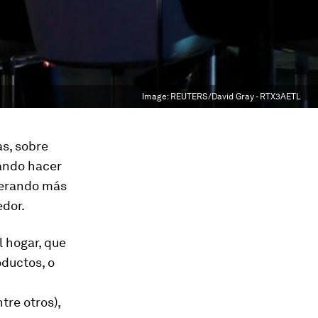
Image:
REUTERS/David Gray - RTX3AETL
s, sobre
ando hacer
nerando más
edor.
l hogar, que
ductos, o
tre otros),