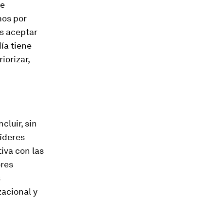
te
mos por
s aceptar
día tiene
iorizar,
cluir, sin
líderes
iva con las
ores
s
acional y