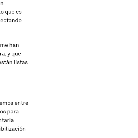
en
lo que es
oyectando
e me han
a, y que
stán listas
lemos entre
pos para
ntaria
bilización