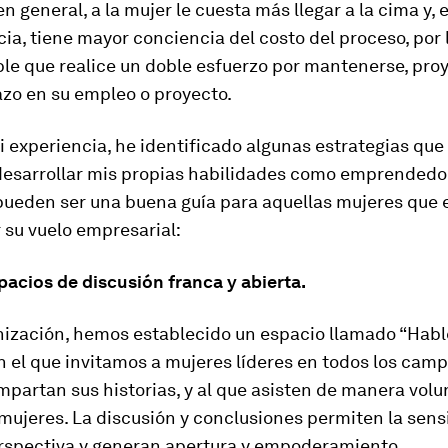
n general, a la mujer le cuesta más llegar a la cima y, 
a, tiene mayor conciencia del costo del proceso, por 
le que realice un doble esfuerzo por mantenerse, pr
azo en su empleo o proyecto.
 experiencia, he identificado algunas estrategias qu
desarrollar mis propias habilidades como emprendedor
ueden ser una buena guía para aquellas mujeres que e
r su vuelo empresarial:
acios de discusión franca y abierta.
nización, hemos establecido un espacio llamado “Hab
n el que invitamos a mujeres líderes en todos los cam
partan sus historias, y al que asisten de manera volu
ujeres. La discusión y conclusiones permiten la sensi
rspectiva y generan apertura y empoderamiento.