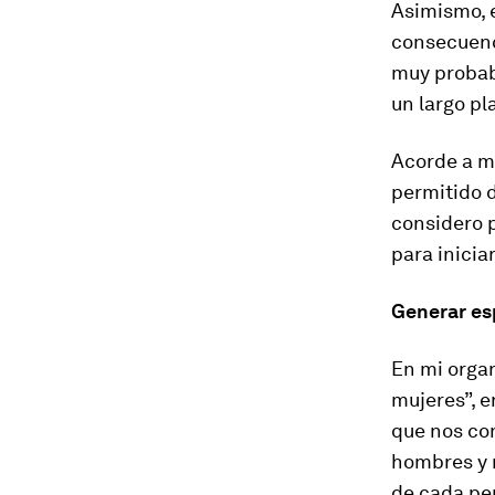
Asimismo, e
consecuenci
muy probab
un largo pl
Acorde a mi
permitido 
considero p
para inicia
Generar esp
En mi orga
mujeres”, e
que nos com
hombres y m
de cada pe