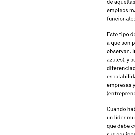
de aquellas
empleos más
funcionales
Este tipo d
a que son 
observan. 
azules), y 
diferencia
escalabilid
empresas y
(entreprene
Cuando hab
un líder mu
que debe c
sus equipo