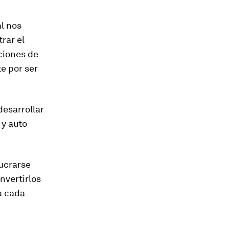
al nos
rar el
ciones de
e por ser
desarrollar
 y auto-
lucrarse
nvertirlos
a cada