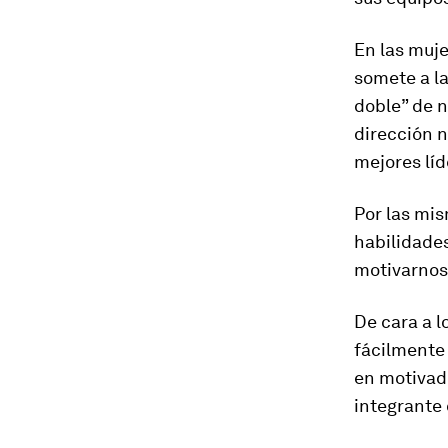
En las muje
somete a l
doble” de n
dirección n
mejores líd
Por las mis
habilidades
motivarnos
De cara a l
fácilmente 
en motivado
integrante 