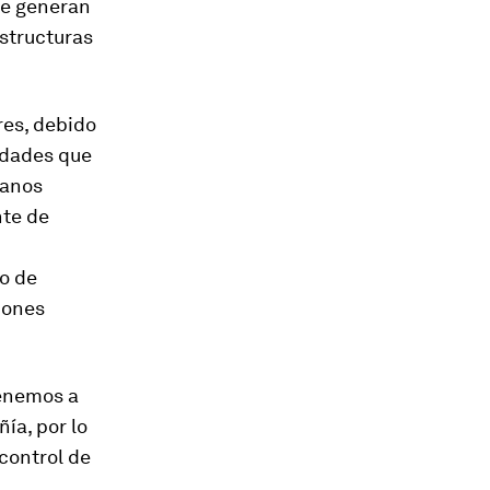
ue generan
estructuras
res, debido
idades que
éanos
nte de
ro de
iones
tenemos a
ía, por lo
control de