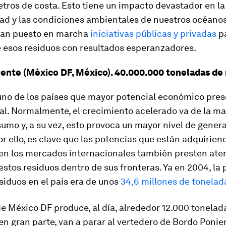
tros de costa. Esto tiene un impacto devastador en la
ad y las condiciones ambientales de nuestros océanos
 han puesto en marcha
iniciativas públicas y privadas
pa
e esos residuos con resultados esperanzadores.
ente (México DF, México). 40.000.000 toneladas de 
uno de los países que mayor potencial económico pres
al. Normalmente, el crecimiento acelerado va de la m
mo y, a su vez, esto provoca un mayor nivel de gener
or ello, es clave que las potencias que están adquirie
 en los mercados internacionales también presten aten
estos residuos dentro de sus fronteras. Ya en 2004, la
siduos en el país era de unos
34,6 millones de tonelad
e México DF produce, al día, alrededor 12.000 tonelad
 en gran parte, van a parar al vertedero de Bordo Ponie