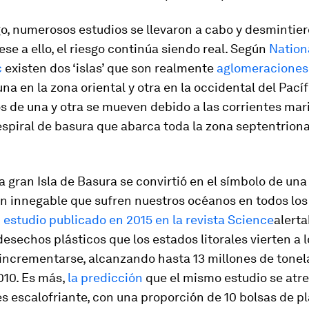
o, numerosos estudios se llevaron a cabo y desmintie
ese a ello, el riesgo continúa siendo real. Según
Nation
c
existen dos ‘islas’ que son realmente
aglomeraciones
 una en la zona oriental y otra en la occidental del Pacíf
s de una y otra se mueven debido a las corrientes mar
spiral de basura que abarca toda la zona septentriona
la gran Isla de Basura se convirtió en el símbolo de una
n innegable que sufren nuestros océanos en todos los
n
estudio publicado en 2015 en la revista Science
alert
 desechos plásticos que los estados litorales vierten a 
 incrementarse, alcanzando hasta 13 millones de tonel
010. Es más,
la predicción
que el mismo estudio se atre
s escalofriante, con una proporción de 10 bolsas de pl