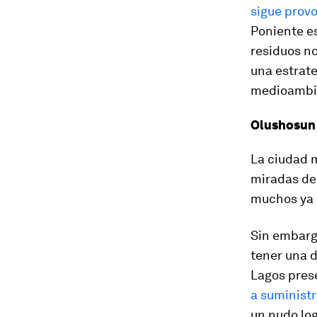
sigue prov
Poniente es
residuos no
una estrate
medioambie
Olushosun 
La ciudad m
miradas de 
muchos ya
Sin embargo
tener una 
Lagos pres
a suministr
un nudo log