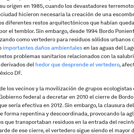
 su origen en 1985, cuando los devastadores terremoto
a ciudad hicieron necesaria la creación de una escomb
los diferentes restos arquitectónicos que habían qued
por el temblor. Sin embargo, desde 1994 Bordo Ponient
izando como vertedero para residuos sólidos urbanos d
o
importantes daños ambientales
en las aguas del Lag
estos problemas sanitarios relacionados con la salubri
 derivados del
hedor que desprende el vertedero
, afe
éxico DF.
de los vecinos y la movilización de grupos ecologistas 
 Gobierno federal a decretar en 2010 el cierre de Bordo
ue sería efectiva en 2012. Sin embargo, la clausura de
 de forma repentina y descoordinada, provocando la a
 que transportaban residuos en la entrada del recinto
rde de ese cierre, el vertedero sigue siendo el mayor 