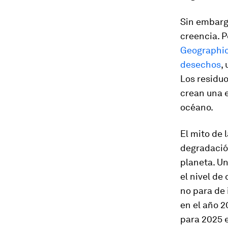
Sin embarg
creencia. P
Geographi
desechos
,
Los residuo
crean una e
océano.
El mito de 
degradació
planeta. U
el nivel de
no para de
en el año 2
para 2025 e