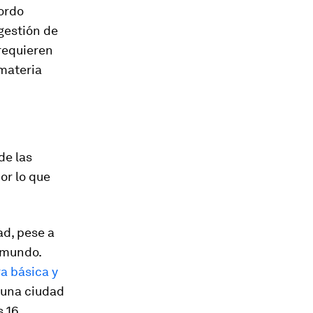
Bordo
gestión de
 requieren
 materia
de las
or lo que
ad, pese a
 mundo.
ra básica y
 una ciudad
s 16