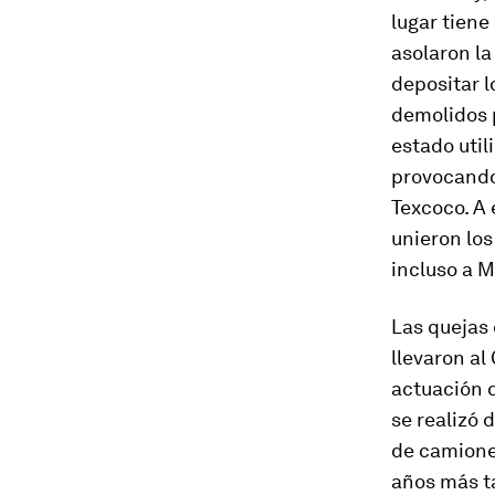
lugar tiene
asolaron l
depositar 
demolidos 
estado util
provocand
Texcoco. A 
unieron los
incluso a M
Las quejas 
llevaron al
actuación q
se realizó
de camiones
años más ta