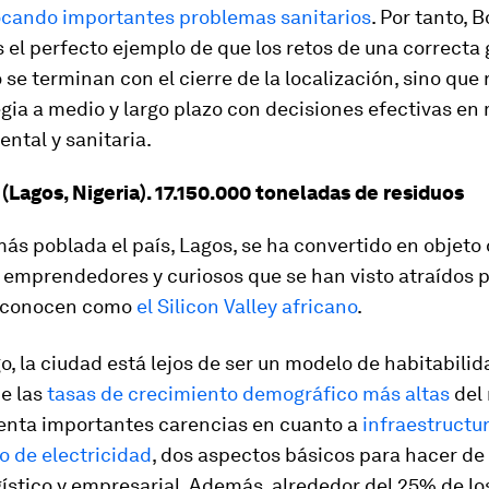
ocando importantes problemas sanitarios
. Por tanto, 
 el perfecto ejemplo de que los retos de una correcta 
 se terminan con el cierre de la localización, sino que
gia a medio y largo plazo con decisiones efectivas en
ntal y sanitaria.
(Lagos, Nigeria). 17.150.000 toneladas de residuos
ás poblada el país, Lagos, se ha convertido en objeto 
emprendedores y curiosos que se han visto atraídos p
 conocen como
el Silicon Valley africano
.
, la ciudad está lejos de ser un modelo de habitabilid
de las
tasas de crecimiento demográfico más altas
del
enta importantes carencias en cuanto a
infraestructu
o de electricidad
, dos aspectos básicos para hacer de
ístico y empresarial. Además, alrededor del 25% de lo