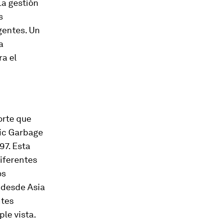
La gestión
s
gentes. Un
a
ra el
orte que
fic Garbage
97. Esta
iferentes
os
 desde Asia
ntes
ple vista.