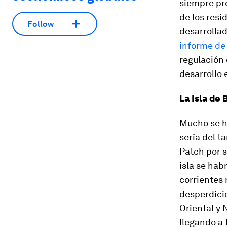
siempre pre
de los resi
Follow
desarrolla
informe d
regulación 
desarrollo 
La Isla de
Mucho se ha
sería del t
Patch por 
isla se hab
corrientes 
desperdicio
Oriental y 
llegando a 