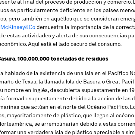
sente al final del proceso de producción y comercio. 
duos es particularmente deficiente en los países meno
dos, pero también en aquéllos que se consideran emer
e McKinsey&Co
demuestra la importancia de la correct
de estas actividades y alerta de sus consecuencias pa
económico. Aquí está el lado oscuro del consumo.
 Basura. 100.000.000 toneladas de residuos
 hablado de la existencia de una isla en el Pacífico N
amaño de Texas, la llamada Isla de Basura o Great Paci
su nombre en inglés, descubierta supuestamente en 19
ría formado supuestamente debido a la acción de las d
marinas que actúan en el norte del Océano Pacífico. L
s, mayoritariamente de plástico, que llegan al océano
Norteamérica, se arremolinarían debido a estas corrie
formar una verdadera isla de plástico apreciable a sim