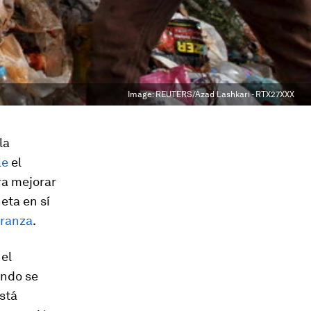
Image:
REUTERS/Azad Lashkari - RTX27XXX
la
le
el
ra mejorar
eta en sí
eranza
.
 el
ando se
está