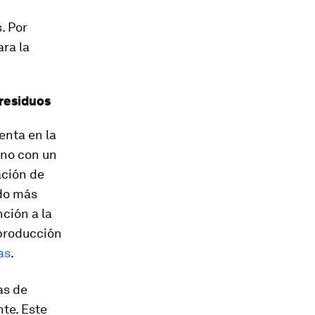
. Por
ra la
residuos
enta en la
ano con un
ación de
ndo más
ción a la
 producción
as
.
as de
nte. Este