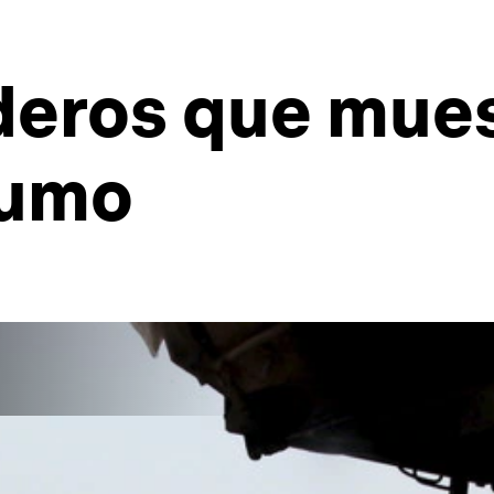
eros que muest
sumo