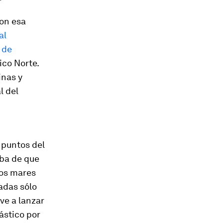
ron esa
al
 de
ico Norte.
inas y
l del
 puntos del
aba de que
los mares
adas sólo
ve a lanzar
ástico por