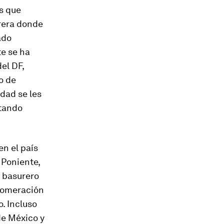
s que
rera donde
ado
e se ha
el DF,
o de
dad se les
ctando
en el país
 Poniente,
l basurero
glomeración
. Incluso
de México y