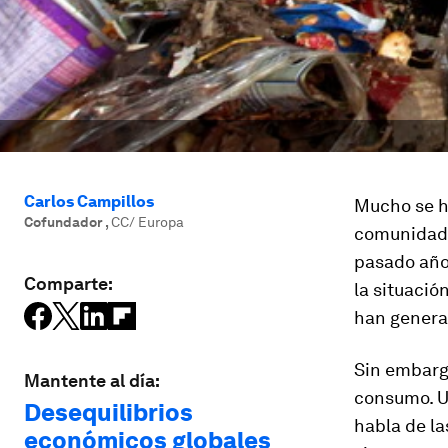
Carlos Campillos
Mucho se h
Cofundador
,
CC/ Europa
comunidad 
pasado año
Comparte:
la situació
han gener
Sin embargo
Mantente al día:
consumo. U
Desequilibrios
habla de l
económicos globales