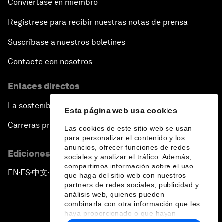
Conviértase en miembro
Regístrese para recibir nuestras notas de prensa
Suscríbase a nuestros boletines
Contacte con nosotros
Enlaces directos
La sostenibilidad en el Foro
Esta página web usa cookies
Carreras profesionales
Las cookies de este sitio web se usan
para personalizar el contenido y los
anuncios, ofrecer funciones de redes
Ediciones en otros idiomas
sociales y analizar el tráfico. Además,
compartimos información sobre el uso
EN
ES
中文
日本語
▪
▪
▪
que haga del sitio web con nuestros
partners de redes sociales, publicidad y
análisis web, quienes pueden
combinarla con otra información que les
haya proporcionado o que hayan