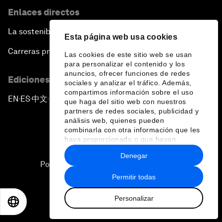
Enlaces directos
La sostenibilidad en el Foro
Esta página web usa cookies
Carreras profesionales
Las cookies de este sitio web se usan
para personalizar el contenido y los
anuncios, ofrecer funciones de redes
Ediciones en otros idiomas
sociales y analizar el tráfico. Además,
compartimos información sobre el uso
EN
ES
中文
日本語
▪
▪
▪
que haga del sitio web con nuestros
partners de redes sociales, publicidad y
análisis web, quienes pueden
combinarla con otra información que les
haya proporcionado o que hayan
recopilado a partir del uso que haya
Denegar
hecho de sus servicios.
Política de privacidad y normas de uso
Permitir todas
Sitemap
Personalizar
©
2026
Foro Económico Mundial
EN
ES
中文
日本語